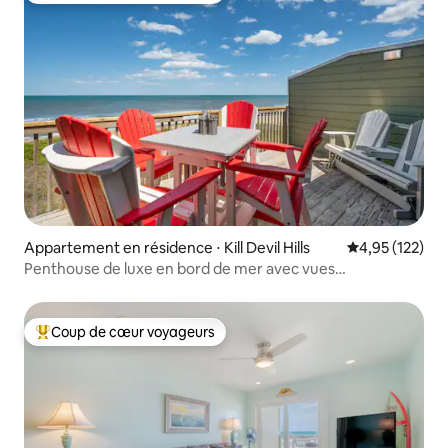
Appartement en résidence ⋅ Kill Devil Hills
Évaluation moy
4,95 (122)
Penthouse de luxe en bord de mer avec vues
imprenables !
Coup de cœur voyageurs
Coups de cœur voyageurs les plus appréciés