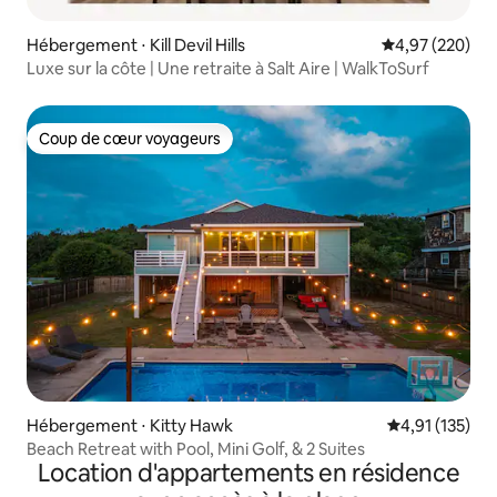
Hébergement ⋅ Kill Devil Hills
Évaluation moy
4,97 (220)
Luxe sur la côte | Une retraite à Salt Aire | WalkToSurf
Coup de cœur voyageurs
Coup de cœur voyageurs
Hébergement ⋅ Kitty Hawk
Évaluation moy
4,91 (135)
Beach Retreat with Pool, Mini Golf, & 2 Suites
Location d'appartements en résidence