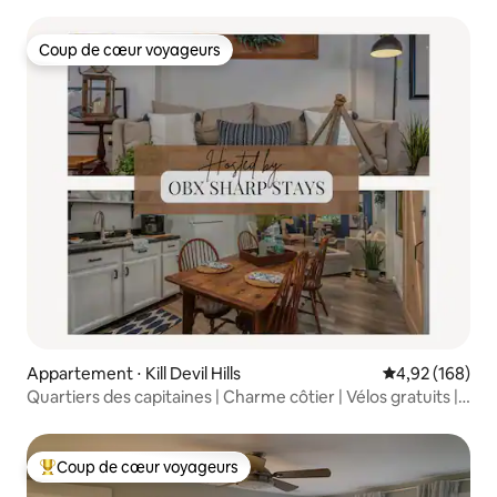
mer
Coup de cœur voyageurs
Coup de cœur voyageurs
Appartement ⋅ Kill Devil Hills
Évaluation moy
4,92 (168)
Quartiers des capitaines | Charme côtier | Vélos gratuits |
MP6
Coup de cœur voyageurs
Coups de cœur voyageurs les plus appréciés