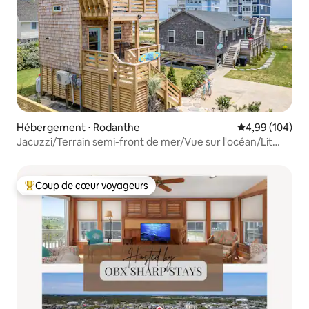
Hébergement ⋅ Rodanthe
Évaluation moy
4,99 (104)
Jacuzzi/Terrain semi-front de mer/Vue sur l'océan/Lit
King
Coup de cœur voyageurs
Coups de cœur voyageurs les plus appréciés