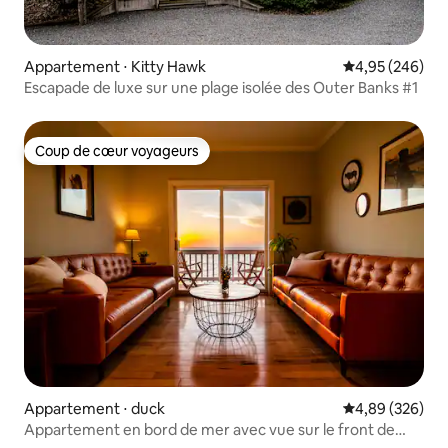
Appartement ⋅ Kitty Hawk
Évaluation moy
4,95 (246)
Escapade de luxe sur une plage isolée des Outer Banks #1
Coup de cœur voyageurs
Coup de cœur voyageurs
Appartement ⋅ duck
Évaluation moy
4,89 (326)
Appartement en bord de mer avec vue sur le front de