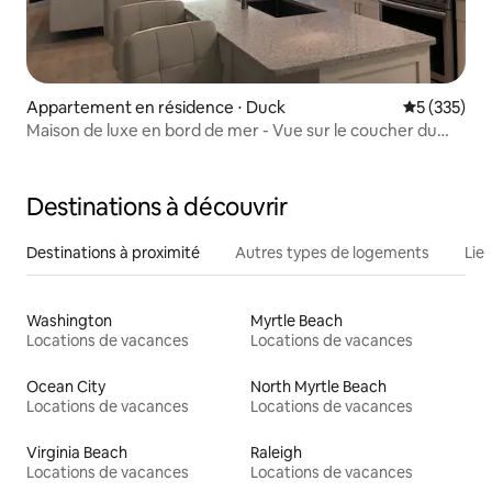
Appartement en résidence ⋅ Duck
Évaluation 
5 (335)
Maison de luxe en bord de mer - Vue sur le coucher du
soleil, bains à remous
Destinations à découvrir
Destinations à proximité
Autres types de logements
Lie
Washington
Myrtle Beach
Locations de vacances
Locations de vacances
Ocean City
North Myrtle Beach
Locations de vacances
Locations de vacances
Virginia Beach
Raleigh
Locations de vacances
Locations de vacances