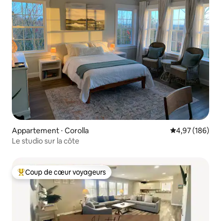
Appartement ⋅ Corolla
Évaluation moy
4,97 (186)
Le studio sur la côte
Coup de cœur voyageurs
Coups de cœur voyageurs les plus appréciés