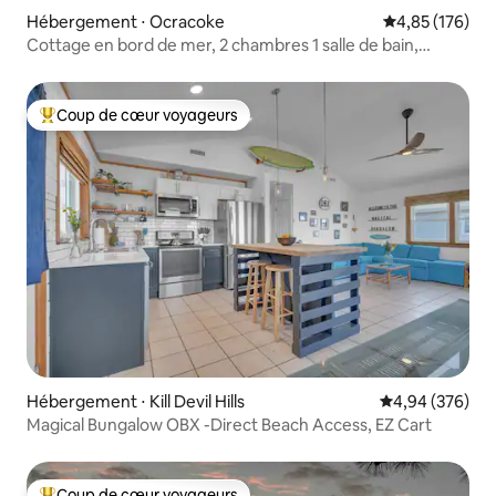
Hébergement ⋅ Ocracoke
Évaluation moy
4,85 (176)
Cottage en bord de mer, 2 chambres 1 salle de bain,
magnifiques couchers de soleil !
Coup de cœur voyageurs
Coups de cœur voyageurs les plus appréciés
Hébergement ⋅ Kill Devil Hills
Évaluation moy
4,94 (376)
Magical Bungalow OBX -Direct Beach Access, EZ Cart
Coup de cœur voyageurs