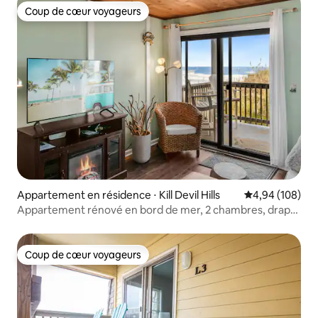
Coup de cœur voyageurs
Coup de cœur voyageurs
Appartement en résidence ⋅ Kill Devil Hills
Évaluation moy
4,94 (108)
Appartement rénové en bord de mer, 2 chambres, draps
inclus
Coup de cœur voyageurs
Coup de cœur voyageurs