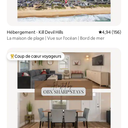
Hébergement ⋅ Kill Devil Hills
Évaluation moy
4,94 (156)
La maison de plage | Vue sur l'océan | Bord de mer
Coup de cœur voyageurs
Coups de cœur voyageurs les plus appréciés