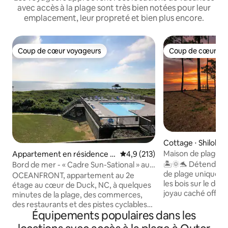
avec accès à la plage sont très bien notées pour leur
emplacement, leur propreté et bien plus encore.
Coup de cœur voyageurs
Coup de cœur vo
Coup de cœur voyageurs
Coup de cœur vo
Cottage ⋅ Shiloh
Maison de plage E
Appartement en résidence ⋅
Évaluation moyenne sur la base
4,9 (213)
rivage isolé
Kitty Hawk
🏝️🌞🐬 Détendez-
Bord de mer - « Cadre Sun-Sational » au
de plage unique et
cœur de Duck
OCEANFRONT, appartement au 2e
les bois sur le dét
étage au cœur de Duck, NC, à quelques
joyau caché offre
minutes de la plage, des commerces,
unique d'escapade 
des restaurants et des pistes cyclables
faune est vraimen
Équipements populaires dans les
publiques de cette charmante ville.
cette escapade r
Nouveau plancher, appareils