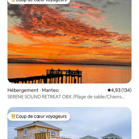
Coups de cœur voyageurs les plus appréciés
Hébergement ⋅ Manteo
Évaluation moy
4,93 (134)
SERENE SOUND RETREAT OBX /Plage de sable/Chiens
bienvenus
Coup de cœur voyageurs
Coups de cœur voyageurs les plus appréciés