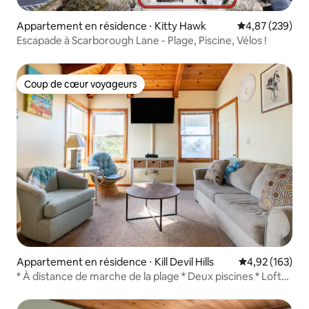
Appartement en résidence ⋅ Kitty Hawk
Évaluation moy
4,87 (239)
Escapade à Scarborough Lane - Plage, Piscine, Vélos !
Coup de cœur voyageurs
Coup de cœur voyageurs
Appartement en résidence ⋅ Kill Devil Hills
Évaluation moy
4,92 (163)
* À distance de marche de la plage * Deux piscines * Loft
familial