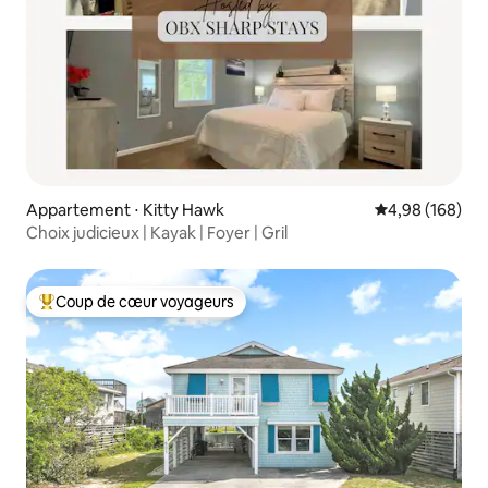
Appartement ⋅ Kitty Hawk
Évaluation moy
4,98 (168)
Choix judicieux | Kayak | Foyer | Gril
Coup de cœur voyageurs
Coups de cœur voyageurs les plus appréciés