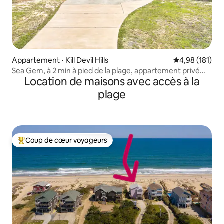
Appartement ⋅ Kill Devil Hills
Évaluation moy
4,98 (181)
Sea Gem, à 2 min à pied de la plage, appartement privé
Location de maisons avec accès à la
confortable
plage
Coup de cœur voyageurs
Coups de cœur voyageurs les plus appréciés