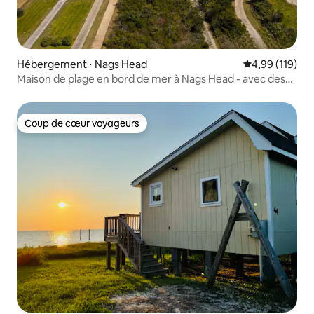
Hébergement ⋅ Nags Head
Évaluation moy
4,99 (119)
Maison de plage en bord de mer à Nags Head - avec des
extras !
Coup de cœur voyageurs
Coup de cœur voyageurs