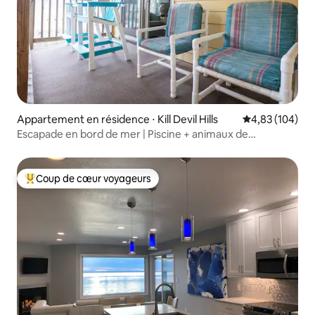
Appartement en résidence ⋅ Kill Devil Hills
Évaluation moy
4,83 (104)
Escapade en bord de mer | Piscine + animaux de
compagnie | Kill Devil Hills
Coup de cœur voyageurs
Coups de cœur voyageurs les plus appréciés