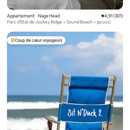
Appartement ⋅ Nags Head
Évaluation moy
4,91 (301)
Parc d'État de Jockey Ridge + Sound Beach + jacuzzi
Coup de cœur voyageurs
Coups de cœur voyageurs les plus appréciés