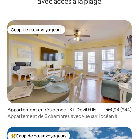
avec accès à la plage
Coup de cœur voyageurs
Coup de cœur voyageurs
Appartement en résidence ⋅ Kill Devil Hills
Évaluation moy
4,94 (244)
Appartement de 3 chambres avec vue sur l'océan à
quelques pas !
Coup de cœur voyageurs
Coups de cœur voyageurs les plus appréciés