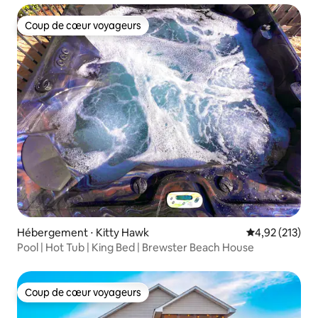
Coup de cœur voyageurs
Coup de cœur voyageurs
Hébergement ⋅ Kitty Hawk
Évaluation moy
4,92 (213)
Pool | Hot Tub | King Bed | Brewster Beach House
Coup de cœur voyageurs
Coup de cœur voyageurs