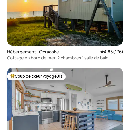
Hébergement ⋅ Ocracoke
Évaluation moy
4,85 (176)
Cottage en bord de mer, 2 chambres 1 salle de bain,
magnifiques couchers de soleil !
Coup de cœur voyageurs
Coups de cœur voyageurs les plus appréciés