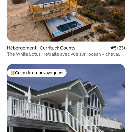
Hébergement ⋅ Currituck County
Évaluation
5 (23)
The White Lotus : retraite avec vue sur l'océan + chevaux
sauvages
Coup de cœur voyageurs
Coups de cœur voyageurs les plus appréciés