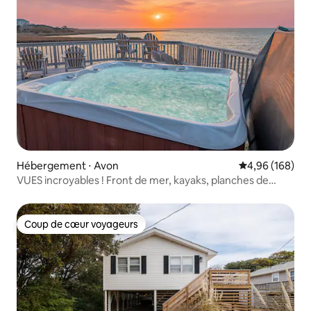
Hébergement ⋅ Avon
Évaluation moy
4,96 (168)
VUES incroyables ! Front de mer, kayaks, planches de
paddle
Coup de cœur voyageurs
Coup de cœur voyageurs