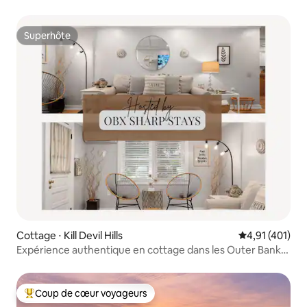
piscine !
Superhôte
Superhôte
Cottage ⋅ Kill Devil Hills
Évaluation moy
4,91 (401)
Expérience authentique en cottage dans les Outer Banks |
Paddle
Coup de cœur voyageurs
Coups de cœur voyageurs les plus appréciés