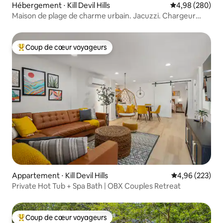
Hébergement ⋅ Kill Devil Hills
Évaluation moy
4,98 (280)
Maison de plage de charme urbain. Jacuzzi. Chargeur
pour véhicule électrique.
Coup de cœur voyageurs
Coups de cœur voyageurs les plus appréciés
Appartement ⋅ Kill Devil Hills
Évaluation moy
4,96 (223)
Private Hot Tub + Spa Bath | OBX Couples Retreat
Coup de cœur voyageurs
Coups de cœur voyageurs les plus appréciés