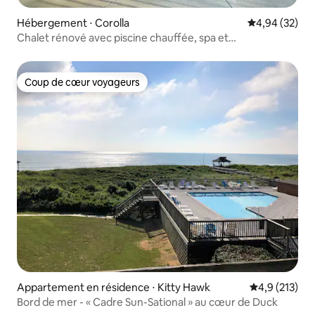
Hébergement ⋅ Corolla
Évaluation mo
4,94 (32)
Chalet rénové avec piscine chauffée, spa et
équipements !
Coup de cœur voyageurs
Coup de cœur voyageurs
Appartement en résidence ⋅ Kitty Hawk
Évaluation mo
4,9 (213)
Bord de mer - « Cadre Sun-Sational » au cœur de Duck