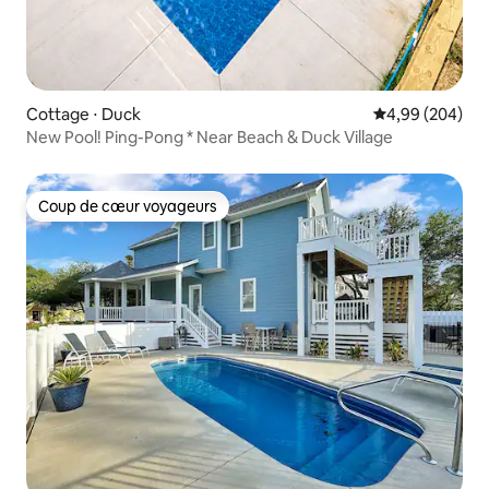
Cottage ⋅ Duck
Évaluation moy
4,99 (204)
New Pool! Ping-Pong * Near Beach & Duck Village
Coup de cœur voyageurs
Coup de cœur voyageurs