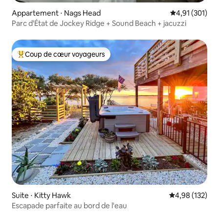
Appartement ⋅ Nags Head
Évaluation moy
4,91 (301)
Parc d'État de Jockey Ridge + Sound Beach + jacuzzi
Coup de cœur voyageurs
Coups de cœur voyageurs les plus appréciés
Suite ⋅ Kitty Hawk
Évaluation moy
4,98 (132)
Escapade parfaite au bord de l'eau