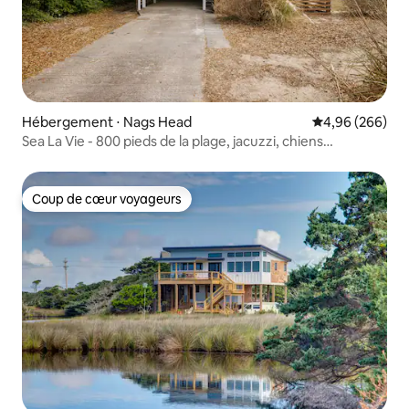
Hébergement ⋅ Nags Head
Évaluation moy
4,96 (266)
Sea La Vie - 800 pieds de la plage, jacuzzi, chiens
acceptés !
Coup de cœur voyageurs
Coup de cœur voyageurs