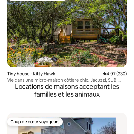
Tiny house ⋅ Kitty Hawk
Évaluation moy
4,97 (230)
Vie dans une micro-maison côtière chic. Jacuzzi, SUB,
Locations de maisons acceptant les
kayak
familles et les animaux
Coup de cœur voyageurs
Coup de cœur voyageurs