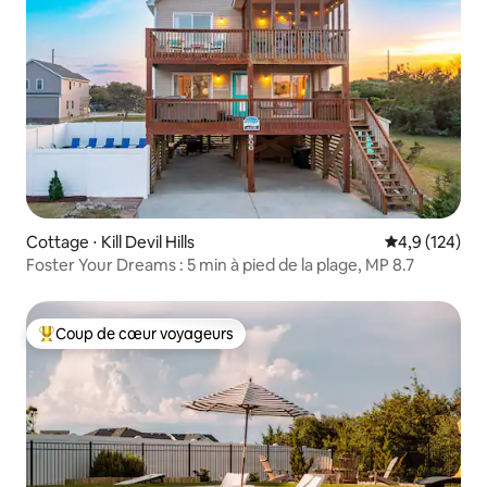
Cottage ⋅ Kill Devil Hills
Évaluation mo
4,9 (124)
Foster Your Dreams : 5 min à pied de la plage, MP 8.7
Coup de cœur voyageurs
Coups de cœur voyageurs les plus appréciés