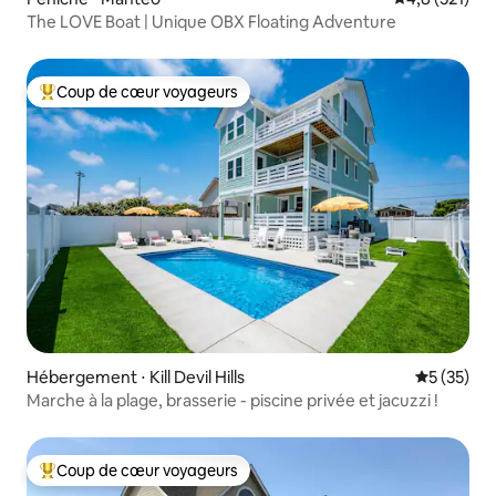
The LOVE Boat | Unique OBX Floating Adventure
Coup de cœur voyageurs
Coups de cœur voyageurs les plus appréciés
Hébergement ⋅ Kill Devil Hills
Évaluation
5 (35)
Marche à la plage, brasserie - piscine privée et jacuzzi !
Coup de cœur voyageurs
Coups de cœur voyageurs les plus appréciés