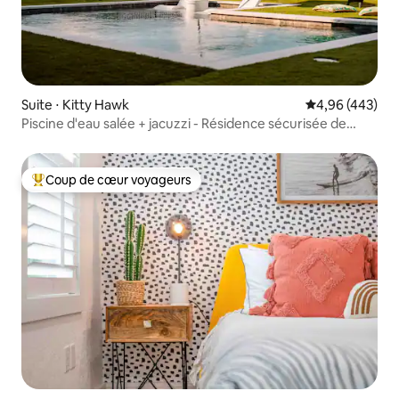
Suite ⋅ Kitty Hawk
Évaluation moy
4,96 (443)
Piscine d'eau salée + jacuzzi - Résidence sécurisée de
Kitty Hawk
Coup de cœur voyageurs
Coups de cœur voyageurs les plus appréciés