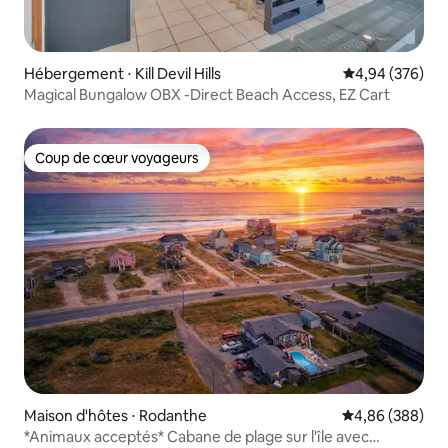
Hébergement ⋅ Kill Devil Hills
Évaluation moy
4,94 (376)
Magical Bungalow OBX -Direct Beach Access, EZ Cart
Coup de cœur voyageurs
Coup de cœur voyageurs
Maison d'hôtes ⋅ Rodanthe
Évaluation moy
4,86 (388)
*Animaux acceptés* Cabane de plage sur l'île avec