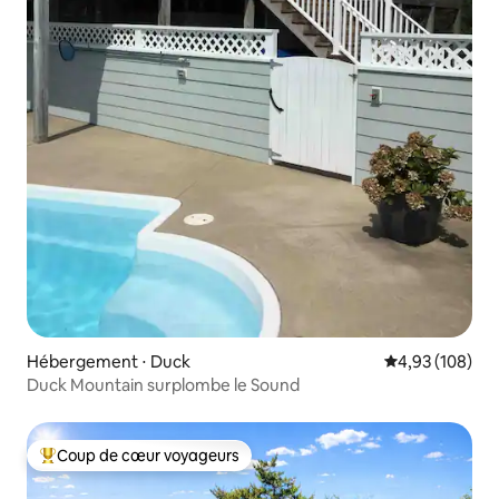
Hébergement ⋅ Duck
Évaluation moy
4,93 (108)
Duck Mountain surplombe le Sound
Coup de cœur voyageurs
Coups de cœur voyageurs les plus appréciés