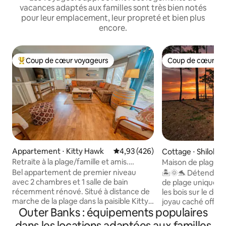
vacances adaptés aux familles sont très bien notés
pour leur emplacement, leur propreté et bien plus
encore.
Coup de cœur voyageurs
Coup de cœur vo
Coups de cœur voyageurs les plus appréciés
Coup de cœur vo
Appartement ⋅ Kitty Hawk
Évaluation moyenne sur la base 
4,93 (426)
Cottage ⋅ Shiloh
Retraite à la plage/famille et amis.
Maison de plage E
Emplacement central
rivage isolé
Bel appartement de premier niveau
🏝️🌞🐬 Détendez-
avec 2 chambres et 1 salle de bain
de plage unique et
récemment rénové. Situé à distance de
les bois sur le dét
marche de la plage dans la paisible Kitty
joyau caché offre
Outer Banks : équipements populaires
Hawk NC. Environ 3/4 de mile. Ce
unique d'escapade 
charmant appartement peut accueillir
faune est vraimen
dans les locations adaptées aux familles