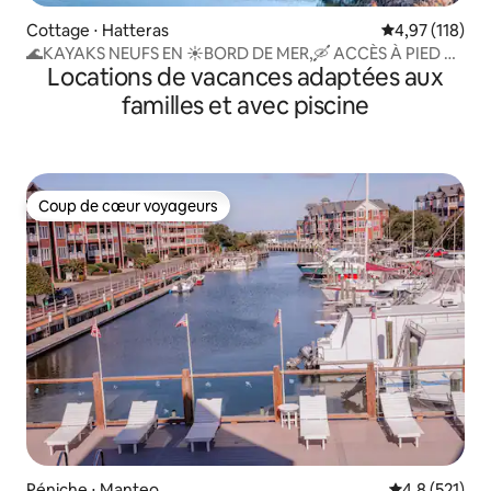
Cottage ⋅ Hatteras
Évaluation moy
4,97 (118)
🌊KAYAKS NEUFS EN ☀️BORD DE MER,🛶 ACCÈS À PIED À
Locations de vacances adaptées aux
LA PLAGE🏖 !!
familles et avec piscine
Coup de cœur voyageurs
Coup de cœur voyageurs
Péniche ⋅ Manteo
Évaluation mo
4,8 (521)