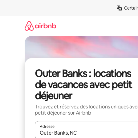
Aller
Certai
directement
au
contenu
Outer Banks : locations
de vacances avec petit
déjeuner
Trouvez et réservez des locations uniques ave
petit déjeuner sur Airbnb
Adresse
Lorsque les résultats s'affichent, utilisez les flèc