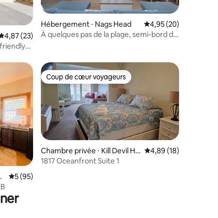
Hébergement ⋅ Nags Head
Évaluation moyenne su
4,95 (20)
À quelques pas de la plage, semi-bord de
taires : 4,58 sur 5
Évaluation moyenne sur la base de 23 commentaires : 4,87 sur 5
4,87 (23)
mer, vue sur le Sound, piscine
friendly
Coup de cœur voyageurs
lus appréciés
Coup de cœur voyageurs
Chambre privée ⋅ Kill Devil Hill
Évaluation moyenne su
4,89 (18)
s
1817 Oceanfront Suite 1
taires : 4,99 sur 5
or
Évaluation moyenne sur la base de 95 commentaires : 5 sur 5
5 (95)
&B
uner