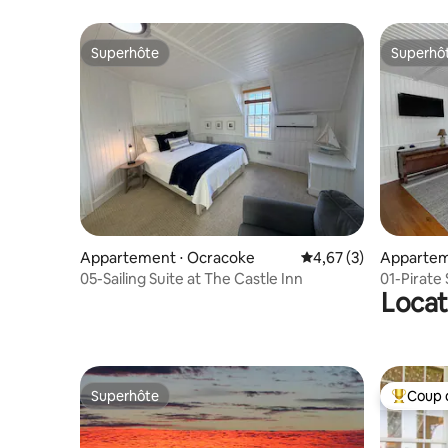
Superhôte
Superhô
Superhôte
Superhô
Appartement ⋅ Ocracoke
Évaluation moyenne s
4,67 (3)
Appartem
05-Sailing Suite at The Castle Inn
01-Pirate 
Locat
Superhôte
Coup 
Superhôte
Coups de