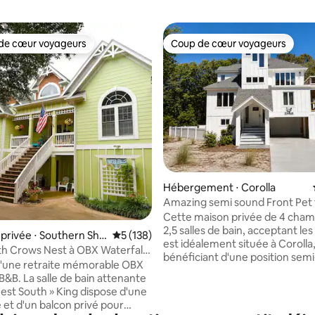
de cœur voyageurs
Coup de cœur voyageurs
 cœur voyageurs les plus appréciés
Coup de cœur voyageurs
 la base de 20 commentaires : 4,95 sur 5
Hébergement ⋅ Corolla
Amazing semi sound Front Pet 
home
Cette maison privée de 4 cham
2,5 salles de bain, acceptant les
rivée ⋅ Southern Sho
Évaluation moyenne sur la base de 138 co
5 (138)
est idéalement située à Corolla
th Crows Nest à OBX Waterfall
bénéficiant d'une position semi
d'une retraite mémorable OBX
Parfait pour profiter des couch
B&B. La salle de bain attenante
soleil depuis vos 2 terrasses pri
est South » King dispose d'une
5 min à pied de l'océan, elle off
et d'un balcon privé pour
accès facile aux incroyables att