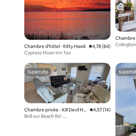
Chambre d'
ills
Colingto
Chambre d'hôtel ⋅ Kitty Hawk
Évaluation moyenne sur
4,78 (64)
ISLAND, L
Cypress Moon Inn Too
mer
Superhôte
Superhô
Superhôte
Superhô
Chambre privée ⋅ Kill Devil Hill
Évaluation moyenne su
4,57 (14)
s
BnB sur Beach Rd -
Corolla/Piscine/Proche de la plage