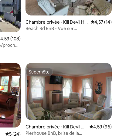
Chambre privée ⋅ Kill Devil Hill
Évaluation moyenne su
4,57 (14)
s
Beach Rd BnB - Vue sur
l'Atlantique/Piscine/Vue sur l'océan
ntaires : 4,99 sur 5
valuation moyenne sur la base de 108 commentaires : 4,59 sur 5
4,59 (108)
ne/proche
Superhôte
Superhôte
Chambre privée ⋅ Kill Devil Hill
Évaluation moyenne su
4,59 (96)
s
Pierhouse BnB, brise de la
Évaluation moyenne sur la base de 24 commentaires : 5 sur 5
5 (24)