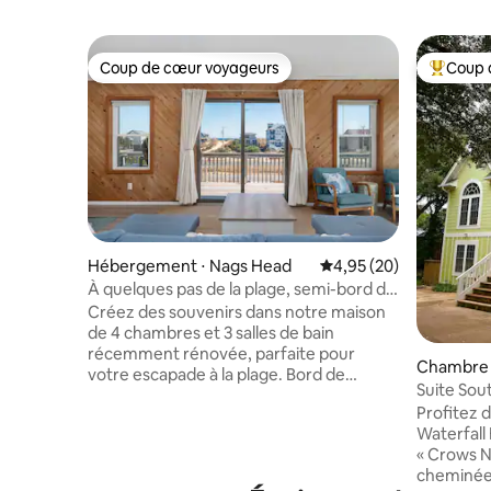
Coup de cœur voyageurs
Coup 
Coup de cœur voyageurs
Coups de
Hébergement ⋅ Nags Head
Évaluation moyenne sur
4,95 (20)
À quelques pas de la plage, semi-bord de
mer, vue sur le Sound, piscine
Créez des souvenirs dans notre maison
de 4 chambres et 3 salles de bain
récemment rénovée, parfaite pour
Chambre p
votre escapade à la plage. Bord de
res
Suite Sou
mer/vues sonores à l'intérieur et à
B&B
Profitez 
l'extérieur ! Conçu pour accueillir 12
Waterfall 
personnes, il y a beaucoup de place pour
« Crows N
tout le monde ! Les 3 salles de bain
cheminée 
COMPLÈTES sont équipées de