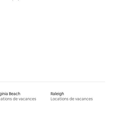
jetée/piscine/proche de la plage
entaires : 4,2 sur 5
ginia Beach
Raleigh
ations de vacances
Locations de vacances