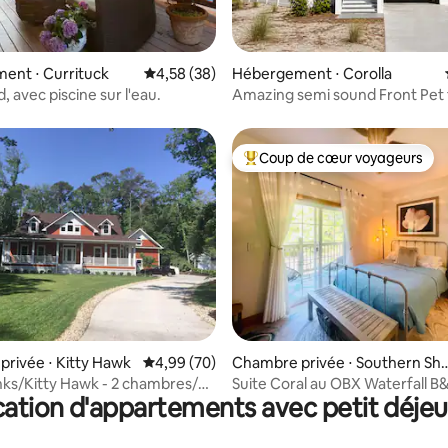
 la base de 33 commentaires : 4,88 sur 5
ent ⋅ Currituck
Évaluation moyenne sur la base de 38 commen
4,58 (38)
Hébergement ⋅ Corolla
nd, avec piscine sur l'eau.
Amazing semi sound Front Pet 
home
Coup de cœur voyageurs
Coups de cœur voyageurs les p
e sur la base de 3 commentaires : 5 sur 5
rivée ⋅ Kitty Hawk
Évaluation moyenne sur la base de 70 commen
4,99 (70)
Chambre privée ⋅ Southern Sh
es
ks/Kitty Hawk - 2 chambres/2
Suite Coral au OBX Waterfall B
ation d'appartements avec petit déje
e de bain/piscine