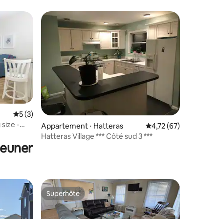
Évaluation moyenne sur la base de 3 commentaires : 5 sur 5
5 (3)
size -
Appartement ⋅ Hatteras
Évaluation moyenne su
4,72 (67)
Hatteras Village *** Côté sud 3 ***
jeuner
Superhôte
Superhôte