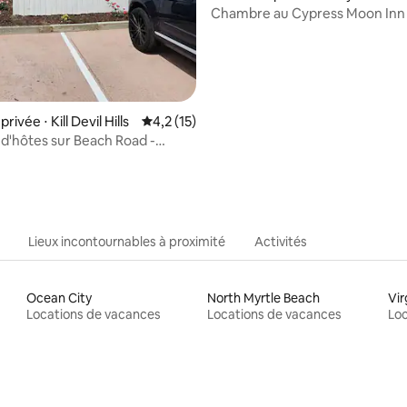
Chambre au Cypress Moon Inn
ivée ⋅ Kill Devil Hills
Évaluation moyenne sur la base de 15 comm
4,2 (15)
'hôtes sur Beach Road -
 Piscine, proche de la plage
Lieux incontournables à proximité
Activités
Ocean City
North Myrtle Beach
Vir
Locations de vacances
Locations de vacances
Loc