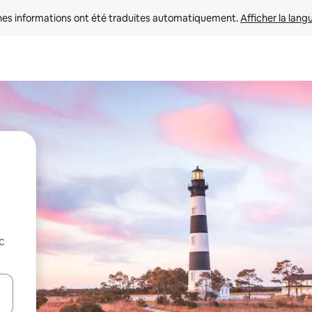
nes informations ont été traduites automatiquement. 
Afficher la lang
c
hes vers le haut et vers le bas pour les parcourir ou en appuyant et en fai