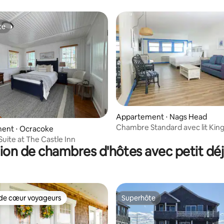
te
te
Appartement ⋅ Nags Head
Chambre Standard avec lit King 
ur la base de 3 commentaires : 4,67 sur 5
ent ⋅ Ocracoke
Animaux acceptés
Suite at The Castle Inn
ion de chambres d'hôtes avec petit dé
de cœur voyageurs
Superhôte
 cœur voyageurs les plus appréciés
Superhôte