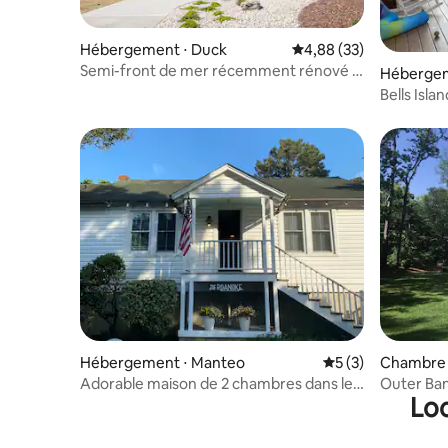
Hébergement ⋅ Duck
Évaluation moyenne sur
4,88 (33)
Semi-front de mer récemment rénové à
Hébergem
Duck avec piscine
Bells Isla
Hébergement ⋅ Manteo
Évaluation moyenn
5 (3)
Chambre p
Adorable maison de 2 chambres dans le
Outer Ban
Loc
centre-ville de Manteo.
lits/1 sall