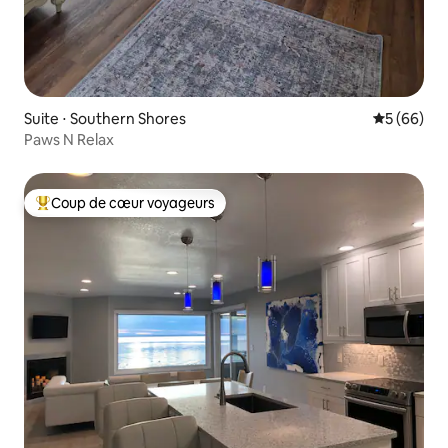
Suite ⋅ Southern Shores
Évaluation
5 (66)
Paws N Relax
Coup de cœur voyageurs
Coups de cœur voyageurs les plus appréciés