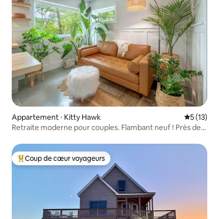
Appartement ⋅ Kitty Hawk
Évaluation
5 (13)
Retraite moderne pour couples. Flambant neuf ! Près de
la plage
Coup de cœur voyageurs
Coups de cœur voyageurs les plus appréciés