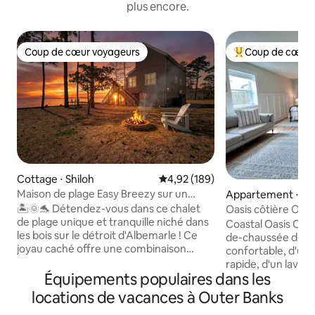
plus encore.
Coup de cœur voyageurs
Coup de cœur 
Coup de cœur voyageurs
Coups de cœur vo
Cottage ⋅ Shiloh
Évaluation moyenne sur la base 
4,92 (189)
Maison de plage Easy Breezy sur un
Appartement ⋅ Kill 
rivage isolé
🏝️🌞🐬 Détendez-vous dans ce chalet
Oasis côtière OBX |
de plage unique et tranquille niché dans
près de la plage
Coastal Oasis OBX 
les bois sur le détroit d'Albemarle ! Ce
de-chaussée doté d
joyau caché offre une combinaison
confortable, d'un
unique d'escapade rurale et de plage ! La
rapide, d'un lave-
faune est vraiment abondante lors de
Équipements populaires dans les
d'une kitchenette,
cette escapade romantique ou de
chaises de plage et
locations de vacances à Outer Banks
vacances en famille : vous verrez des
seulement 9 minut