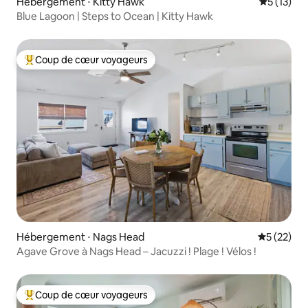
Hébergement ⋅ Kitty Hawk
Évaluation
5 (13)
Blue Lagoon | Steps to Ocean | Kitty Hawk
Coup de cœur voyageurs
Coups de cœur voyageurs les plus appréciés
Hébergement ⋅ Nags Head
Évaluation
5 (22)
Agave Grove à Nags Head – Jacuzzi ! Plage ! Vélos !
Coup de cœur voyageurs
Coups de cœur voyageurs les plus appréciés