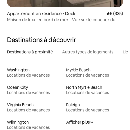
Appartement en résidence ⋅ Duck
Évaluation 
5 (335)
Maison de luxe en bord de mer - Vue sur le coucher du
soleil, bains à remous
Destinations à découvrir
Destinations à proximité
Autres types de logements
Lie
Washington
Myrtle Beach
Locations de vacances
Locations de vacances
Ocean City
North Myrtle Beach
Locations de vacances
Locations de vacances
Virginia Beach
Raleigh
Locations de vacances
Locations de vacances
Wilmington
Afficher plus
Locations de vacances