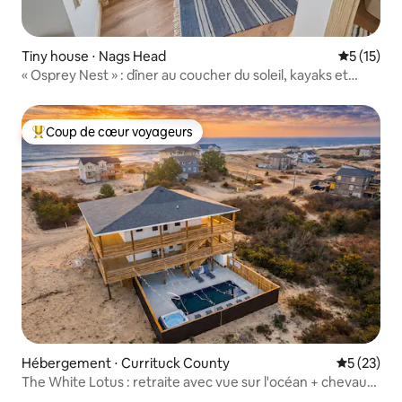
Tiny house ⋅ Nags Head
Évaluation
5 (15)
« Osprey Nest » : dîner au coucher du soleil, kayaks et
emplacement
Coup de cœur voyageurs
Coups de cœur voyageurs les plus appréciés
Hébergement ⋅ Currituck County
Évaluation
5 (23)
The White Lotus : retraite avec vue sur l'océan + chevaux
sauvages