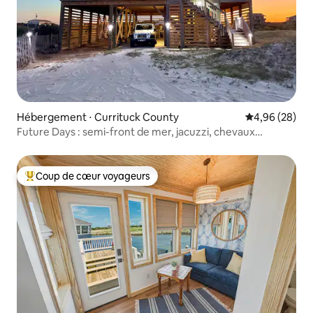
Hébergement ⋅ Currituck County
Évaluation mo
4,96 (28)
Future Days : semi-front de mer, jacuzzi, chevaux
sauvages
Coup de cœur voyageurs
Coups de cœur voyageurs les plus appréciés