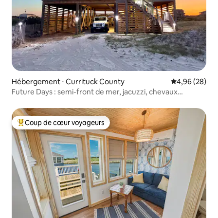
Hébergement ⋅ Currituck County
Évaluation mo
4,96 (28)
Future Days : semi-front de mer, jacuzzi, chevaux
sauvages
Coup de cœur voyageurs
Coups de cœur voyageurs les plus appréciés