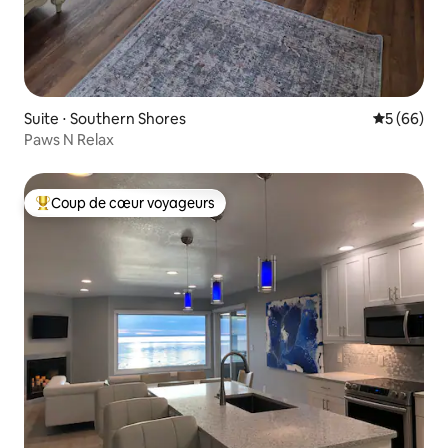
Suite ⋅ Southern Shores
Évaluation
5 (66)
Paws N Relax
Coup de cœur voyageurs
Coups de cœur voyageurs les plus appréciés