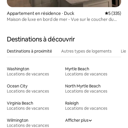
Appartement en résidence ⋅ Duck
Évaluation 
5 (335)
Maison de luxe en bord de mer - Vue sur le coucher du
soleil, bains à remous
Destinations à découvrir
Destinations à proximité
Autres types de logements
Lie
Washington
Myrtle Beach
Locations de vacances
Locations de vacances
Ocean City
North Myrtle Beach
Locations de vacances
Locations de vacances
Virginia Beach
Raleigh
Locations de vacances
Locations de vacances
Wilmington
Afficher plus
Locations de vacances