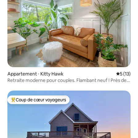
Appartement ⋅ Kitty Hawk
Évaluation
5 (13)
Retraite moderne pour couples. Flambant neuf ! Près de
la plage
Coup de cœur voyageurs
Coups de cœur voyageurs les plus appréciés