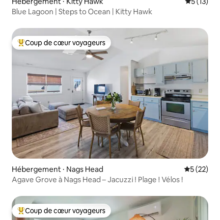
Hébergement ⋅ Kitty Hawk
Évaluation
5 (13)
Blue Lagoon | Steps to Ocean | Kitty Hawk
Coup de cœur voyageurs
Coups de cœur voyageurs les plus appréciés
Hébergement ⋅ Nags Head
Évaluation
5 (22)
Agave Grove à Nags Head – Jacuzzi ! Plage ! Vélos !
Coup de cœur voyageurs
Coups de cœur voyageurs les plus appréciés