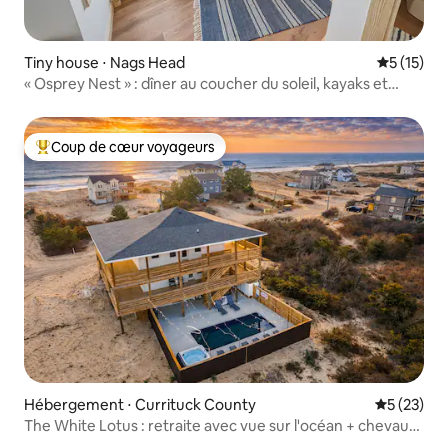
Tiny house ⋅ Nags Head
Évaluation
5 (15)
« Osprey Nest » : dîner au coucher du soleil, kayaks et
emplacement
Coup de cœur voyageurs
Coups de cœur voyageurs les plus appréciés
Hébergement ⋅ Currituck County
Évaluation
5 (23)
The White Lotus : retraite avec vue sur l'océan + chevaux
sauvages