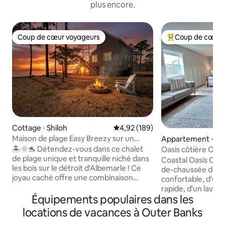
plus encore.
Coup de cœur voyageurs
Coup de cœur 
Coup de cœur voyageurs
Coups de cœur vo
Cottage ⋅ Shiloh
Évaluation moyenne sur la base 
4,92 (189)
Maison de plage Easy Breezy sur un
Appartement ⋅ Kill 
rivage isolé
🏝️🌞🐬 Détendez-vous dans ce chalet
Oasis côtière OBX |
de plage unique et tranquille niché dans
près de la plage
Coastal Oasis OBX 
les bois sur le détroit d'Albemarle ! Ce
de-chaussée doté d
joyau caché offre une combinaison
confortable, d'un
unique d'escapade rurale et de plage ! La
rapide, d'un lave-
faune est vraiment abondante lors de
Équipements populaires dans les
d'une kitchenette,
cette escapade romantique ou de
chaises de plage et
locations de vacances à Outer Banks
vacances en famille : vous verrez des
seulement 9 minut