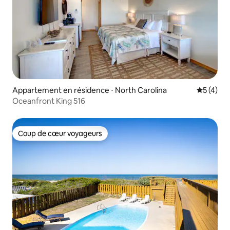
Appartement en résidence ⋅ North Carolina
Évaluatio
5 (4)
Oceanfront King 516
Coup de cœur voyageurs
Coup de cœur voyageurs