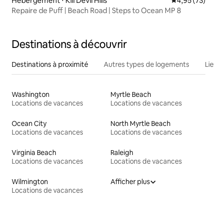
Hébergement ⋅ Kill Devil Hills
Évaluation mo
4,95 (73)
Repaire de Puff | Beach Road | Steps to Ocean MP 8
Destinations à découvrir
Destinations à proximité
Autres types de logements
Lie
Washington
Myrtle Beach
Locations de vacances
Locations de vacances
Ocean City
North Myrtle Beach
Locations de vacances
Locations de vacances
Virginia Beach
Raleigh
Locations de vacances
Locations de vacances
Wilmington
Afficher plus
Locations de vacances