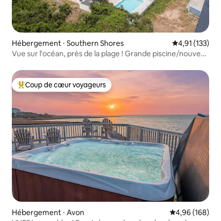
Hébergement ⋅ Southern Shores
Évaluation moy
4,91 (133)
Vue sur l'océan, près de la plage ! Grande piscine/nouveau
jacuzzi
Coup de cœur voyageurs
Coups de cœur voyageurs les plus appréciés
Hébergement ⋅ Avon
Évaluation moy
4,96 (168)