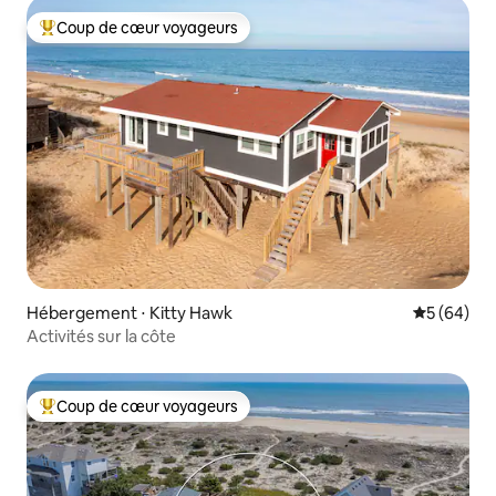
Coup de cœur voyageurs
Coups de cœur voyageurs les plus appréciés
Hébergement ⋅ Kitty Hawk
Évaluation
5 (64)
Activités sur la côte
Coup de cœur voyageurs
Coups de cœur voyageurs les plus appréciés