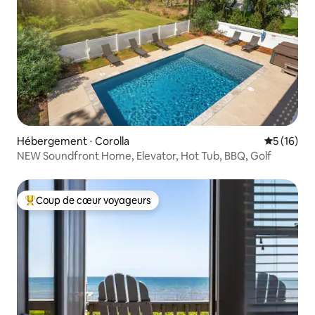
Hébergement ⋅ Corolla
Évaluation
5 (16)
NEW Soundfront Home, Elevator, Hot Tub, BBQ, Golf
Coup de cœur voyageurs
Coups de cœur voyageurs les plus appréciés