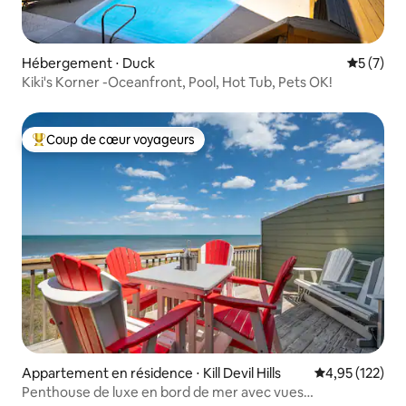
Hébergement ⋅ Duck
Évaluatio
5 (7)
Kiki's Korner -Oceanfront, Pool, Hot Tub, Pets OK!
Coup de cœur voyageurs
Coups de cœur voyageurs les plus appréciés
Appartement en résidence ⋅ Kill Devil Hills
Évaluation moy
4,95 (122)
Penthouse de luxe en bord de mer avec vues