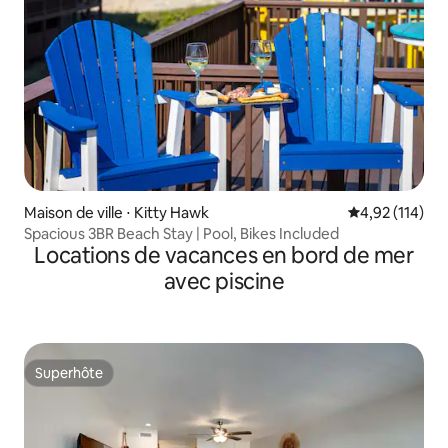
Maison de ville ⋅ Kitty Hawk
Évaluation moy
4,92 (114)
Spacious 3BR Beach Stay | Pool, Bikes Included
Locations de vacances en bord de mer
avec piscine
Superhôte
Superhôte