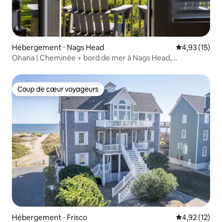
Hébergement ⋅ Nags Head
Évaluation mo
4,93 (15)
Ohana | Cheminée + bord de mer à Nags Head,
Caroline du Nord
Coup de cœur voyageurs
Coup de cœur voyageurs
Hébergement ⋅ Frisco
Évaluation mo
4,92 (12)