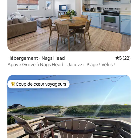
Hébergement ⋅ Nags Head
Évaluation
5 (22)
Agave Grove à Nags Head – Jacuzzi ! Plage ! Vélos !
Coup de cœur voyageurs
Coups de cœur voyageurs les plus appréciés