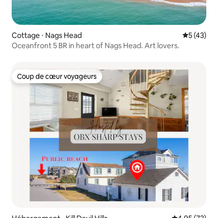
Cottage ⋅ Nags Head
Évaluation
5 (43)
Oceanfront 5 BR in heart of Nags Head. Art lovers.
Coup de cœur voyageurs
Coup de cœur voyageurs