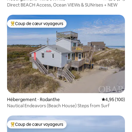
Direct BEACH Access, Ocean VIEWs & SUNrises + NEW
Coup de cœur voyageurs
Coups de cœur voyageurs les plus appréciés
Hébergement ⋅ Rodanthe
Évaluation moy
4,95 (100)
Nautical Endeavors (Beach House) Steps from Surf
Coup de cœur voyageurs
Coups de cœur voyageurs les plus appréciés