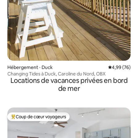
Hébergement ⋅ Duck
Évaluation mo
4,99 (76)
Changing Tides à Duck, Caroline du Nord, OBX
Locations de vacances privées en bord
de mer
Coup de cœur voyageurs
Coups de cœur voyageurs les plus appréciés