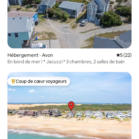
Hébergement ⋅ Avon
Évaluation
5 (22)
En bord de mer ! * Jacuzzi * 3 chambres, 2 salles de bain
Coup de cœur voyageurs
Coups de cœur voyageurs les plus appréciés