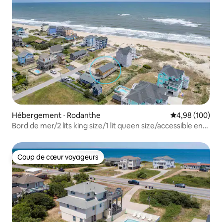
Hébergement ⋅ Rodanthe
Évaluation moy
4,98 (100)
Bord de mer/2 lits king size/1 lit queen size/accessible en
fauteuil roulant
Coup de cœur voyageurs
Coup de cœur voyageurs