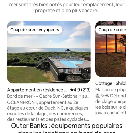
mer sont très bien notés pour leur emplacement, leur
propreté et bien plus encore.
Coup de cœur voyageurs
Coup de cœur vo
Coup de cœur voyageurs
Coup de cœur vo
Cottage ⋅ Shiloh
Maison de plage E
Appartement en résidence ⋅
Évaluation moyenne sur la base
4,9 (213)
rivage isolé
Kitty Hawk
🏝️🌞🐬 Détendez-
Bord de mer - « Cadre Sun-Sational » au
de plage unique et
cœur de Duck
OCEANFRONT, appartement au 2e
les bois sur le dét
étage au cœur de Duck, NC, à quelques
joyau caché offre
minutes de la plage, des commerces,
unique d'escapade 
des restaurants et des pistes cyclables
faune est vraimen
Outer Banks : équipements populaires
publiques de cette charmante ville.
cette escapade r
Nouveau plancher, appareils