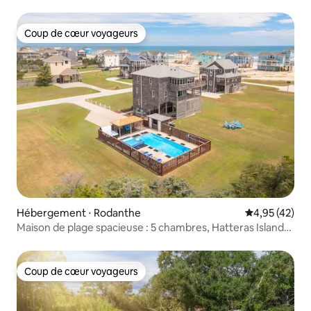
imprenables !
Coup de cœur voyageurs
Coup de cœur voyageurs
Hébergement ⋅ Rodanthe
Évaluation mo
4,95 (42)
Maison de plage spacieuse : 5 chambres, Hatteras Island
OBX
Coup de cœur voyageurs
Coup de cœur voyageurs