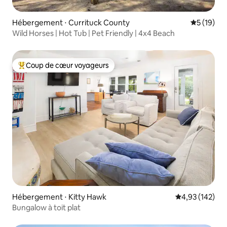
Hébergement ⋅ Currituck County
Évaluation
5 (19)
Wild Horses | Hot Tub | Pet Friendly | 4x4 Beach
Coup de cœur voyageurs
Coups de cœur voyageurs les plus appréciés
Hébergement ⋅ Kitty Hawk
Évaluation moy
4,93 (142)
Bungalow à toit plat