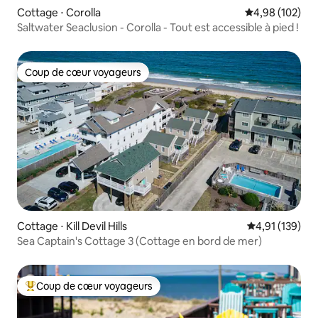
Cottage ⋅ Corolla
Évaluation moy
4,98 (102)
Saltwater Seaclusion - Corolla - Tout est accessible à pied !
Coup de cœur voyageurs
Coup de cœur voyageurs
Cottage ⋅ Kill Devil Hills
Évaluation moy
4,91 (139)
Sea Captain's Cottage 3 (Cottage en bord de mer)
Coup de cœur voyageurs
Coups de cœur voyageurs les plus appréciés