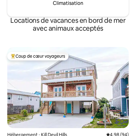
Climatisation
Locations de vacances en bord de mer
avec animaux acceptés
Coup de cœur voyageurs
Coups de cœur voyageurs les plus appréciés
Hébergement ⋅ Kill Devil Hills
Évaluation mo
4,98 (94)