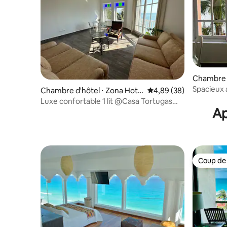
Chambre d
era
Spacieux 
Chambre d'hôtel ⋅ Zona Hote
Évaluation moyenne sur
4,89 (38)
de mer 4
lera
Luxe confortable 1 lit @Casa Tortugas
Ap
avec vue sur le lagon
Coup de
Coup de