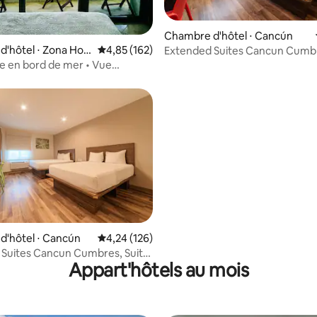
ur la base de 91 commentaires : 4,7 sur 5
Chambre d'hôtel ⋅ Cancún
'hôtel ⋅ Zona Hot
Évaluation moyenne sur la base de 162 comme
4,85 (162)
Extended Suites Cancun Cumbr
1 Queen.
 en bord de mer • Vue
e sur les Caraïbes •
 la base de 191 commentaires : 4,55 sur 5
d'hôtel ⋅ Cancún
Évaluation moyenne sur la base de 126 comme
4,24 (126)
Suites Cancun Cumbres, Suite
Appart'hôtels au mois