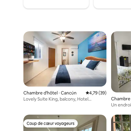
rafraîchis
Chambre d'hôtel ⋅ Cancún
Évaluation moyenne su
4,79 (39)
Chambre d
Lovely Suite King, balcony, Hotel
Boutique w/ Pool
Un endroi
reposer
Coup de cœur voyageurs
Coup de cœur voyageurs