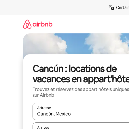
Aller
Certai
directement
au
contenu
Cancún : locations de
vacances en appart'hôte
Trouvez et réservez des appart'hôtels uniques
sur Airbnb
Adresse
Lorsque les résultats s'affichent, utilisez les flèc
Arrivée