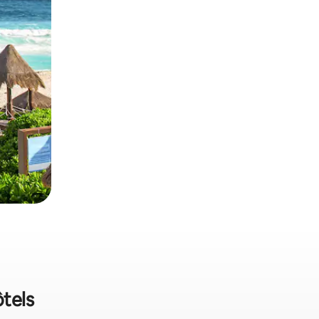
ôtels