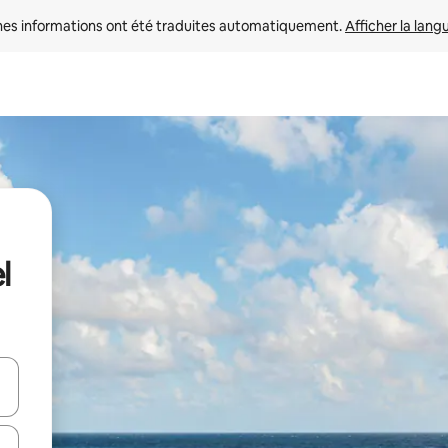
nes informations ont été traduites automatiquement. 
Afficher la lang
l
hes vers le haut et vers le bas pour les parcourir ou en appuyant et en fai