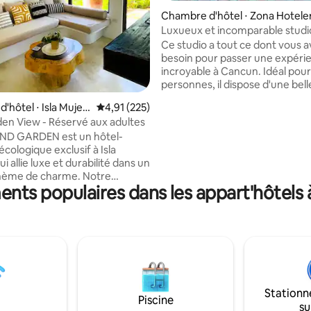
Chambre d'hôtel ⋅ Zona Hotele
Luxueux et incomparable studio
mer, Z.H
Ce studio a tout ce dont vous 
besoin pour passer une expéri
incroyable à Cancun. Idéal pour 4
personnes, il dispose d'une belle cuisine
entièrement équipée et de tout
'hôtel ⋅ Isla Mujer
Évaluation moyenne sur la base de 225 comme
4,91 (225)
nécessaire pour cuisiner. Belle et
en View - Réservé aux adultes
spacieuse salle de bain avec de 
AND GARDEN est un hôtel-
beaux détails. Balcon avec belle vue sur la
cologique exclusif à Isla
mer, et toutes piscines et couc
i allie luxe et durabilité dans un
soleil. Il dispose de 2 belles pis
hème de charme. Notre
adultes et 1 piscine pour enfants avec
nts populaires dans les appart'hôtels
ure et notre décoration vous
jeux 2 jacuzziw , salles de bains ,
t dans une expérience unique,
arroseurs et accès à la plage. P
rofitant du confort et de
restaurants et commodités
e dans un environnement
laxant. Situé à quelques
u centre-ville animé et des
ges, nous offrons l'accès à une
d'équipements haut de gamme,
Stationn
des jardins luxuriants, un
Piscine
su
ooftop et deux piscines