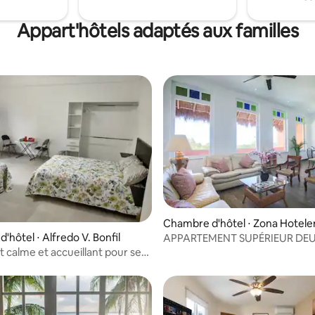
santes.
Appart'hôtels adaptés aux familles
r la base de 39 commentaires : 4,79 sur 5
Chambre d'hôtel ⋅ Zona Hotele
'hôtel ⋅ Alfredo V. Bonfil
APPARTEMENT SUPÉRIEUR DE
CHAMBRES ★ NEUF DANS LA 
t calme et accueillant pour se
HÔTELIÈRE