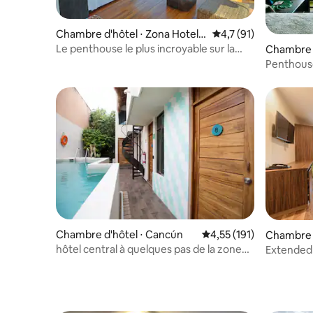
Chambre d'hôtel ⋅ Zona Hotele
Évaluation moyenne s
4,7 (91)
ra
Le penthouse le plus incroyable sur la
Chambre d
plage
elera
Penthouse
imprenabl
Chambre d'hôtel ⋅ Cancún
Évaluation moyenne sur
4,55 (191)
Chambre 
hôtel central à quelques pas de la zone
Extended 
hôtelière.
2 Queen.