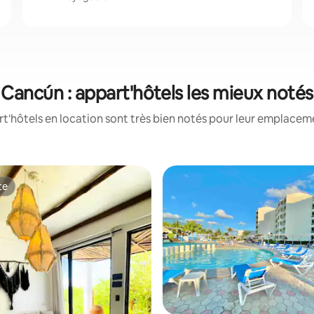
Cancún : appart'hôtels les mieux notés
'hôtels en location sont très bien notés pour leur emplaceme
te
te
 la base de 30 commentaires : 4,83 sur 5