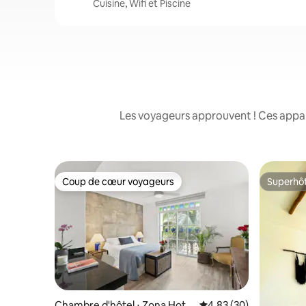
Cuisine, Wifi et Piscine
Les voyageurs approuvent ! Ces appart
Coup de cœur voyageurs
Superhô
Coup de cœur voyageurs
Superhô
Chambre d'hôtel ⋅ Zona Hotel
Évaluation moyenne sur
4,83 (30)