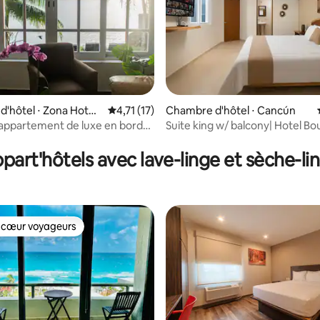
'hôtel ⋅ Zona Hotel
Évaluation moyenne sur la base de 17 comme
4,71 (17)
Chambre d'hôtel ⋅ Cancún
appartement de luxe en bord
Suite king w/ balcony| Hotel Bo
 la base de 38 commentaires : 4,89 sur 5
 chambres @CasaTortugas
Pool
part'hôtels avec lave-linge et sèche-li
 cœur voyageurs
 cœur voyageurs