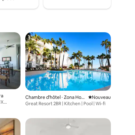
ra
Chambre d'hôtel ⋅ Zona Hote
Nouvel hébergement
Nouveau
UX
lera
Great Resort 2BR | Kitchen | Pool | Wi-fi
ZONE