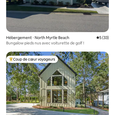
Hébergement ⋅ North Myrtle Beach
Évaluation
5 (33)
Bungalow pieds nus avec voiturette de golf !
Coup de cœur voyageurs
Coups de cœur voyageurs les plus appréciés