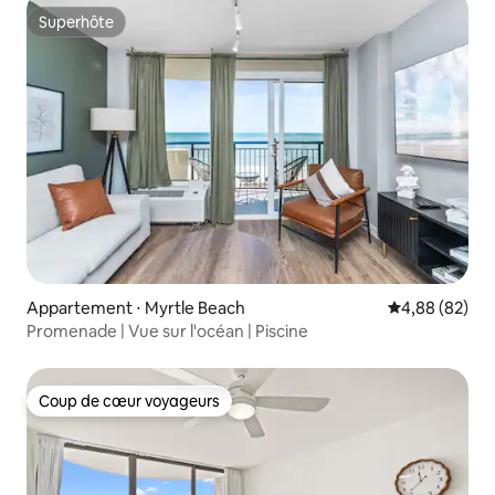
Superhôte
Superhôte
Appartement ⋅ Myrtle Beach
Évaluation mo
4,88 (82)
Promenade | Vue sur l'océan | Piscine
Coup de cœur voyageurs
Coup de cœur voyageurs