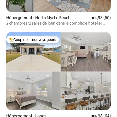
Hébergement ⋅ North Myrtle Beach
Évaluation mo
4,98 (60)
2 chambres/2 salles de bain dans le complexe hôtelier
Barefoot - Piscines, golf, shopping
Coup de cœur voyageurs
Coups de cœur voyageurs les plus appréciés
Hébergement ⋅ Longs
Évaluation mo
4,98 (64)