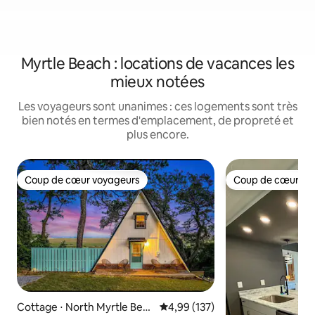
Myrtle Beach : locations de vacances les
mieux notées
Les voyageurs sont unanimes : ces logements sont très
bien notés en termes d'emplacement, de propreté et
plus encore.
Coup de cœur voyageurs
Coup de cœur vo
Coup de cœur voyageurs
Coup de cœur vo
Cottage ⋅ North Myrtle Beac
Évaluation moyenne sur la base 
4,99 (137)