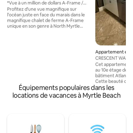
h
*Vue à un million de dollars A-Frame /
Jacuzzi / Foyer*
Profitez d'une vue magnifique sur
l'océan juste en face du marais dans le
magnifique chalet de ferme A-Frame
unique en son genre à North Myrtle
Beach, en Caroline du Sud. Profitez du
café et de vos boissons préférées sur la
terrasse arrière tout en regardant le
lever du soleil sur l'océan Atlantique.
Appartement en r
Profitez de la paix et de la sérénité de la
⋅ Myrtle Beach
CRESCENT WAVE 
nature tout en regardant les aigrettes
Emplacement PRI
Cet appartement
voler, écoutez les huîtres se refermer
au 10e étage de l
lorsque la marée monte et descend, et
bâtiment Atlantica
entendez les vagues de l'océan. Les
Cette beauté dis
observations courantes incluent les
Équipements populaires dans les
chambres et de de
pygargues à tête blanche, les pinsons
lave-linge et sèch
peints, les colibris et plus encore !
locations de vacances à Myrtle Beach
cuisine dispose de
pour cuisiner. Le salon élégant et la
chambre principale
regarder la côte o
cinéma. Profitez 
sur l'IMMENSE bal
les levers de solei