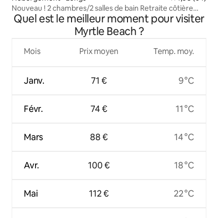
Nouveau ! 2 chambres/2 salles de bain Retraite côtière
Quel est le meilleur moment pour visiter
North Myrtle Beach
Myrtle Beach ?
Mois
Prix moyen
Temp. moy.
Janv.
71 €
9 °C
Févr.
74 €
11 °C
Mars
88 €
14 °C
Avr.
100 €
18 °C
Mai
112 €
22 °C