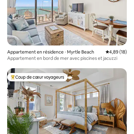
Appartement en résidence ⋅ Myrtle Beach
Évaluation mo
4,89 (18)
Appartement en bord de mer avec piscines et jacuzzi
Coup de cœur voyageurs
Coups de cœur voyageurs les plus appréciés