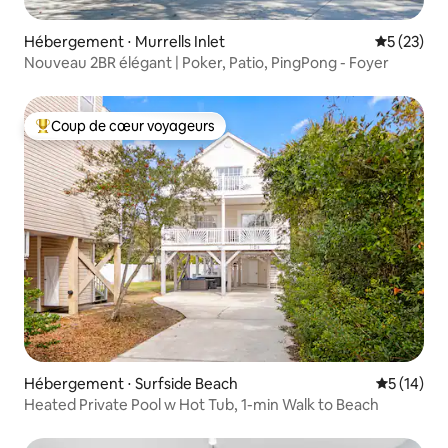
Hébergement ⋅ Murrells Inlet
Évaluation
5 (23)
Nouveau 2BR élégant | Poker, Patio, PingPong - Foyer
Coup de cœur voyageurs
Coups de cœur voyageurs les plus appréciés
Hébergement ⋅ Surfside Beach
Évaluation
5 (14)
Heated Private Pool w Hot Tub, 1-min Walk to Beach