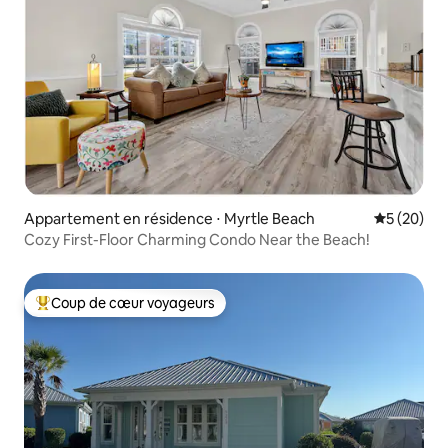
Appartement en résidence ⋅ Myrtle Beach
Évaluation
5 (20)
Cozy First-Floor Charming Condo Near the Beach!
Coup de cœur voyageurs
Coups de cœur voyageurs les plus appréciés