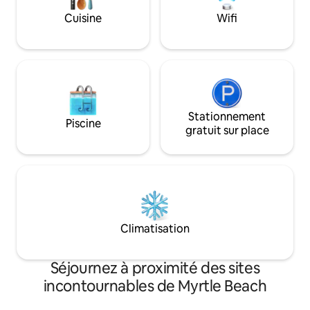
faites des promena
Cuisine
Wifi
Promenade, nourri
divertissements à
Quel PLAISIR 🏖️
Stationnement
Piscine
gratuit sur place
Climatisation
Séjournez à proximité des sites
incontournables de Myrtle Beach