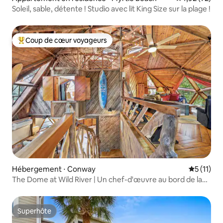
Soleil, sable, détente ! Studio avec lit King Size sur la plage !
Coup de cœur voyageurs
Coups de cœur voyageurs les plus appréciés
Hébergement ⋅ Conway
Évaluatio
5 (11)
The Dome at Wild River | Un chef-d'œuvre au bord de la
rivière
Superhôte
Superhôte