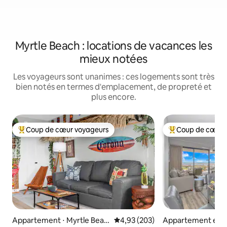
Myrtle Beach : locations de vacances les
mieux notées
Les voyageurs sont unanimes : ces logements sont très
bien notés en termes d'emplacement, de propreté et
plus encore.
Coup de cœur voyageurs
Coup de cœur 
Coups de cœur voyageurs les plus appréciés
Coups de cœur vo
Appartement ⋅ Myrtle Beac
Évaluation moyenne sur la base 
4,93 (203)
Appartement en r