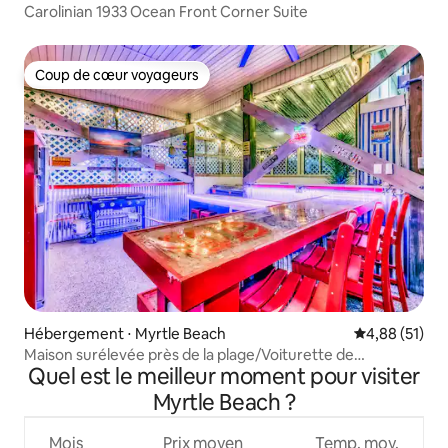
Carolinian 1933 Ocean Front Corner Suite
Coup de cœur voyageurs
Coup de cœur voyageurs
Hébergement ⋅ Myrtle Beach
Évaluation mo
4,88 (51)
Maison surélevée près de la plage/Voiturette de
Quel est le meilleur moment pour visiter
golf/Jacuzzi/Arcade/BAR
Myrtle Beach ?
Mois
Prix moyen
Temp. moy.