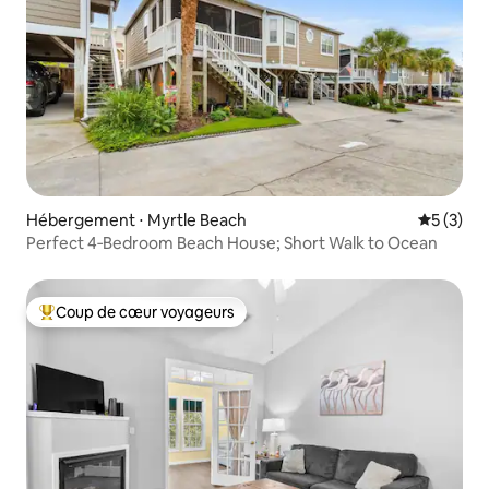
Hébergement ⋅ Myrtle Beach
Évaluatio
5 (3)
Perfect 4‑Bedroom Beach House; Short Walk to Ocean
Coup de cœur voyageurs
Coups de cœur voyageurs les plus appréciés