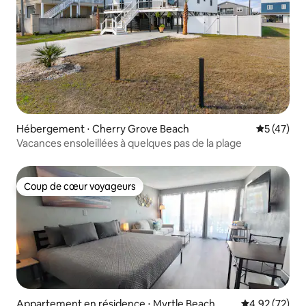
Hébergement ⋅ Cherry Grove Beach
Évaluation
5 (47)
Vacances ensoleillées à quelques pas de la plage
Coup de cœur voyageurs
Coup de cœur voyageurs
Appartement en résidence ⋅ Myrtle Beach
Évaluation mo
4,92 (72)