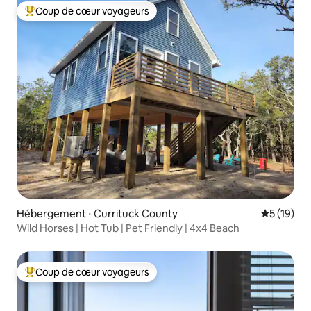
Coup de cœur voyageurs
Coups de cœur voyageurs les plus appréciés
Hébergement ⋅ Currituck County
Évaluation
5 (19)
Wild Horses | Hot Tub | Pet Friendly | 4x4 Beach
Coup de cœur voyageurs
Coups de cœur voyageurs les plus appréciés