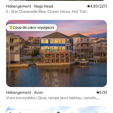
Hébergement ⋅ Nags Head
Évaluation moy
4,93 (227)
5 - Star Oceanside Bliss, Ocean Views, Hot Tub !
Coup de cœur voyageurs
Coups de cœur voyageurs les plus appréciés
Hébergement ⋅ Avon
Évaluatio
5 (9)
Vues incroyables ! Quai, rampe pour bateau, canoës,
jacuzzi