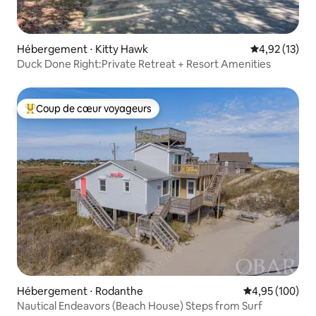
Hébergement ⋅ Kitty Hawk
Évaluation mo
4,92 (13)
Duck Done Right:Private Retreat + Resort Amenities
Coup de cœur voyageurs
Coups de cœur voyageurs les plus appréciés
Hébergement ⋅ Rodanthe
Évaluation moy
4,95 (100)
Nautical Endeavors (Beach House) Steps from Surf