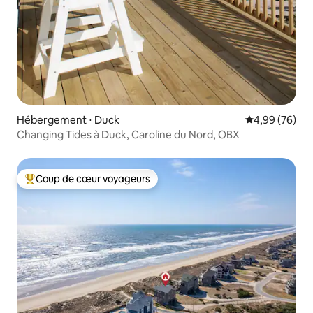
Hébergement ⋅ Duck
Évaluation mo
4,99 (76)
Changing Tides à Duck, Caroline du Nord, OBX
Coup de cœur voyageurs
Coups de cœur voyageurs les plus appréciés