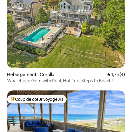
Hébergement ⋅ Corolla
Évaluation m
4,75 (4)
Whalehead Gem with Pool, Hot Tub, Steps to Beach!
Coup de cœur voyageurs
Coups de cœur voyageurs les plus appréciés