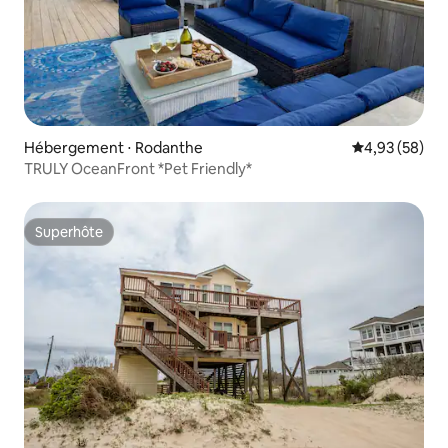
Hébergement ⋅ Rodanthe
Évaluation mo
4,93 (58)
TRULY OceanFront *Pet Friendly*
Superhôte
Superhôte