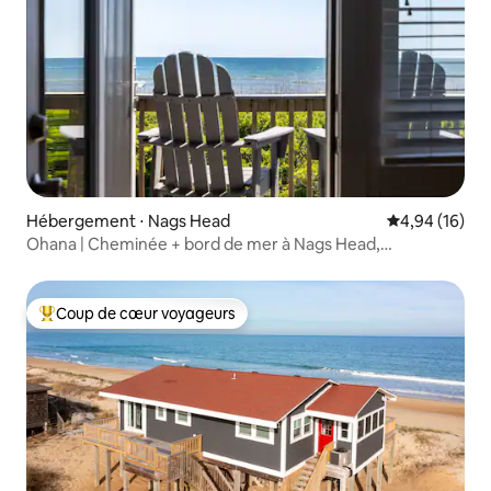
Hébergement ⋅ Nags Head
Évaluation mo
4,94 (16)
Ohana | Cheminée + bord de mer à Nags Head,
Caroline du Nord
Coup de cœur voyageurs
Coups de cœur voyageurs les plus appréciés