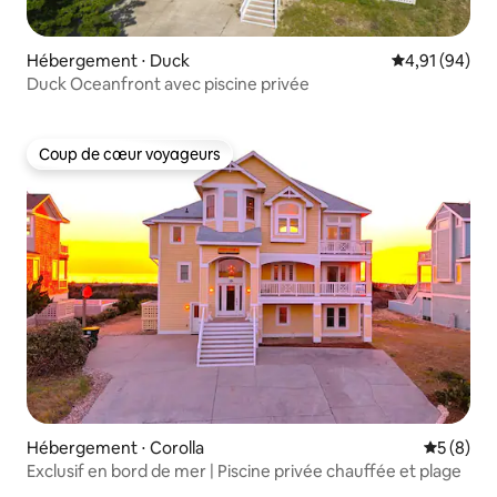
Hébergement ⋅ Duck
Évaluation mo
4,91 (94)
Duck Oceanfront avec piscine privée
Coup de cœur voyageurs
Coup de cœur voyageurs
Hébergement ⋅ Corolla
Évaluatio
5 (8)
Exclusif en bord de mer | Piscine privée chauffée et plage