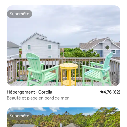
Superhôte
Superhôte
Hébergement ⋅ Corolla
Évaluation mo
4,76 (62)
Beauté et plage en bord de mer
Superhôte
Superhôte