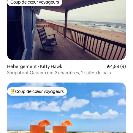
Coup de cœur voyageurs
Coup de cœur voyageurs
Hébergement ⋅ Kitty Hawk
Évaluation m
4,89 (9)
Shugafoot Oceanfront 3 chambres, 2 salles de bain
Coup de cœur voyageurs
Coups de cœur voyageurs les plus appréciés