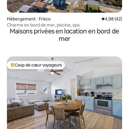
Hébergement ⋅ Frisco
Évaluation mo
4,98 (42)
Charme en bord de mer, piscine, spa
Maisons privées en location en bord de
mer
Coup de cœur voyageurs
Coups de cœur voyageurs les plus appréciés