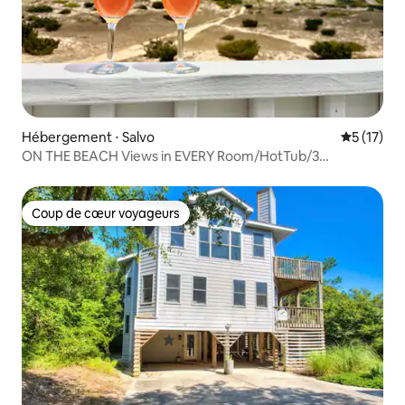
Hébergement ⋅ Salvo
Évaluation
5 (17)
ON THE BEACH Views in EVERY Room/HotTub/3
PBRs/Dog
Coup de cœur voyageurs
Coup de cœur voyageurs