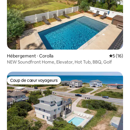
Hébergement ⋅ Corolla
Évaluation
5 (16)
NEW Soundfront Home, Elevator, Hot Tub, BBQ, Golf
Coup de cœur voyageurs
Coup de cœur voyageurs