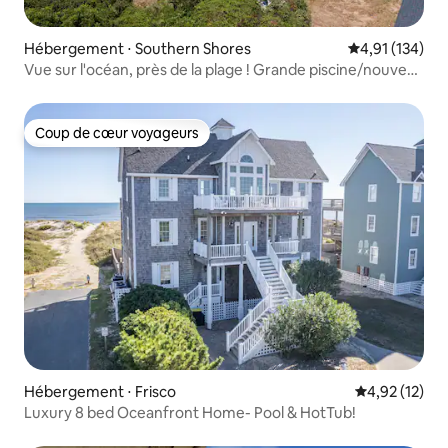
Hébergement ⋅ Southern Shores
Évaluation moy
4,91 (134)
Vue sur l'océan, près de la plage ! Grande piscine/nouveau
jacuzzi
Coup de cœur voyageurs
Coup de cœur voyageurs
Hébergement ⋅ Frisco
Évaluation mo
4,92 (12)
Luxury 8 bed Oceanfront Home- Pool & HotTub!