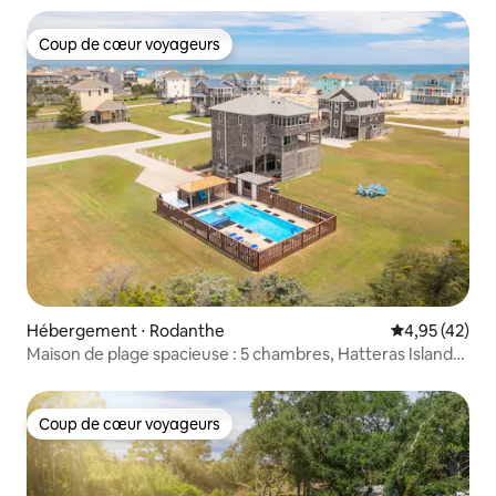
Coup de cœur voyageurs
Coup de cœur voyageurs
Hébergement ⋅ Rodanthe
Évaluation mo
4,95 (42)
Maison de plage spacieuse : 5 chambres, Hatteras Island
OBX
Coup de cœur voyageurs
Coup de cœur voyageurs