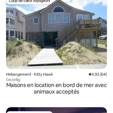
Coup de cœur voyageurs
Coup de cœur voyageurs
Hébergement ⋅ Kitty Hawk
Évaluation mo
4,92 (64)
Gezellig
Maisons en location en bord de mer avec
animaux acceptés