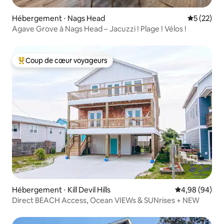
Hébergement ⋅ Nags Head
Évaluation
5 (22)
Agave Grove à Nags Head – Jacuzzi ! Plage ! Vélos !
Coup de cœur voyageurs
Coups de cœur voyageurs les plus appréciés
Hébergement ⋅ Kill Devil Hills
Évaluation mo
4,98 (94)
Direct BEACH Access, Ocean VIEWs & SUNrises + NEW