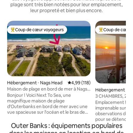
plage sont très bien notées pour leur emplacement,
leur propreté et bien plus encore.
Coup de cœur voyageurs
Coup de cœur 
Coups de cœur voyageurs les plus appréciés
Coups de cœur vo
Hébergement ⋅ Nags Head
Évaluation moyenne sur la base 
4,99 (118)
Maison de plage en bord de mer à Nags
Hébergement ⋅ Kill 
Head - avec des extras !
Bonjour ! Voici Next To Sea, une
s
3 CHAMBRES, 2,5 
magnifique maison de plage
Maison de deux ét
Emplacement ! Of
d'Outerbanks en bord de mer avec une
imprenable sur le l
vue spacieuse sur l'océan et le bras de
observations de da
mer. Conçue dans un souci de confort
pour se détendre 
optimal pour les voyageurs et chargée
Outer Banks : équipements populaires
long de la plage, f
d'« extras ». Détendez-vous dans cette
amis et de la bonne