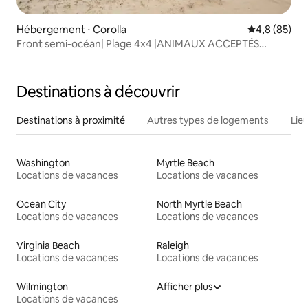
Hébergement ⋅ Corolla
Évaluation m
4,8 (85)
Front semi-océan| Plage 4x4 |ANIMAUX ACCEPTÉS
|Jacuzzi
Destinations à découvrir
Destinations à proximité
Autres types de logements
Lie
Washington
Myrtle Beach
Locations de vacances
Locations de vacances
Ocean City
North Myrtle Beach
Locations de vacances
Locations de vacances
Virginia Beach
Raleigh
Locations de vacances
Locations de vacances
Wilmington
Afficher plus
Locations de vacances