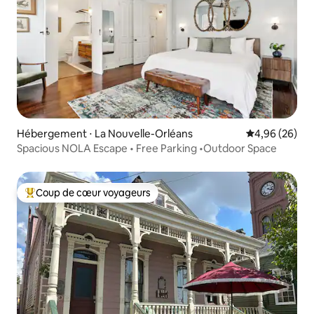
Hébergement ⋅ La Nouvelle-Orléans
Évaluation mo
4,96 (26)
Spacious NOLA Escape • Free Parking •Outdoor Space
Coup de cœur voyageurs
Coups de cœur voyageurs les plus appréciés