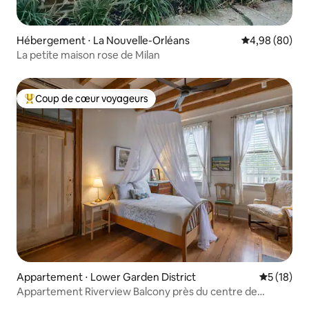
Hébergement ⋅ La Nouvelle-Orléans
Évaluation mo
4,98 (80)
La petite maison rose de Milan
Coup de cœur voyageurs
Coups de cœur voyageurs les plus appréciés
Appartement ⋅ Lower Garden District
Évaluation
5 (18)
Appartement Riverview Balcony près du centre de
conventions