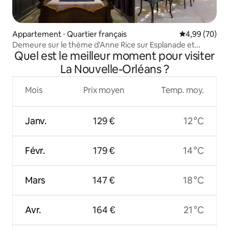
Appartement ⋅ Quartier français
Évaluation mo
4,99 (70)
Demeure sur le thème d'Anne Rice sur Esplanade et
Quel est le meilleur moment pour visiter
Bourbon St
La Nouvelle-Orléans ?
Mois
Prix moyen
Temp. moy.
Janv.
129 €
12 °C
Févr.
179 €
14 °C
Mars
147 €
18 °C
Avr.
164 €
21 °C