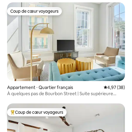
Coup de cœur voyageurs
Coup de cœur voyageurs
Appartement ⋅ Quartier français
Évaluation mo
4,97 (38)
À quelques pas de Bourbon Street | Suite supérieure
2 chambres
Coup de cœur voyageurs
Coups de cœur voyageurs les plus appréciés