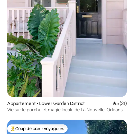
Appartement ⋅ Lower Garden District
Évaluation
5 (31)
Vie sur le porche et magie locale de La Nouvelle-Orléans.
Récemment rénové !
Coup de cœur voyageurs
Coups de cœur voyageurs les plus appréciés