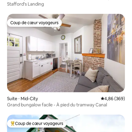
Stafford's Landing
Coup de cœur voyageurs
Coup de cœur voyageurs
Suite ⋅ Mid-City
Évaluation moy
4,86 (369)
Grand bungalow facile - À pied du tramway Canal
Coup de cœur voyageurs
Coups de cœur voyageurs les plus appréciés