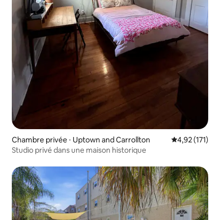
Chambre privée ⋅ Uptown and Carrollton
Évaluation moy
4,92 (171)
Studio privé dans une maison historique