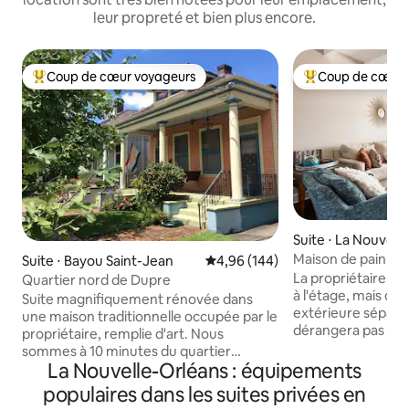
leur propreté et bien plus encore.
Coup de cœur voyageurs
Coup de cœur 
Coups de cœur voyageurs les plus appréciés
Coups de cœur vo
Suite ⋅ La Nouvell
Maison de pain d'
Suite ⋅ Bayou Saint-Jean
Évaluation moyenne sur la base 
4,96 (144)
La propriétaire occ
Quartier nord de Dupre
à l'étage, mais dis
Suite magnifiquement rénovée dans
extérieure séparée
une maison traditionnelle occupée par le
dérangera pas ses invités. 
propriétaire, remplie d'art. Nous
de deux chambres,
sommes à 10 minutes du quartier
et demie à Lakevi
La Nouvelle-Orléans : équipements
français et à 5 minutes à pied du Jazz
cuisine gastronomique. La
Fest. Le logement dispose d'une entrée
populaires dans les suites privées en
naturelle orne ce 
séparée, d'une connexion Wi-Fi, d'une