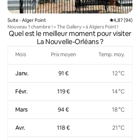
Suite ⋅ Alger Point
Évaluation mo
4,87 (94)
Nouveau 1 chambre ! « The Gallery » à Algiers Point !
Quel est le meilleur moment pour visiter
La Nouvelle-Orléans ?
Mois
Prix moyen
Temp. moy.
Janv.
91 €
12 °C
Févr.
119 €
14 °C
Mars
94 €
18 °C
Avr.
118 €
21 °C