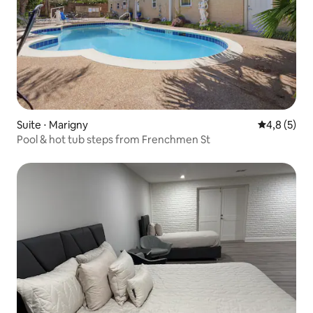
Suite ⋅ Marigny
Évaluation 
4,8 (5)
Pool & hot tub steps from Frenchmen St