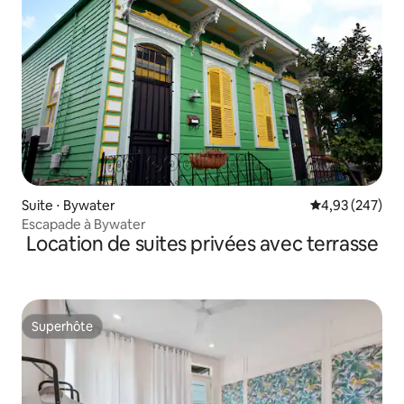
Suite ⋅ Bywater
Évaluation moy
4,93 (247)
Escapade à Bywater
Location de suites privées avec terrasse
Superhôte
Superhôte