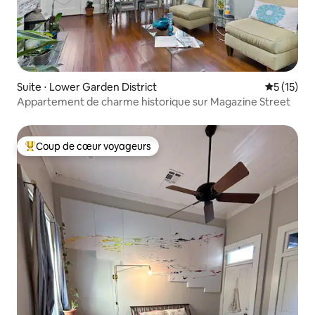
Suite ⋅ Lower Garden District
Évaluation
5 (15)
Appartement de charme historique sur Magazine Street
Coup de cœur voyageurs
Coups de cœur voyageurs les plus appréciés