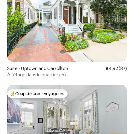
Suite ⋅ Uptown and Carrollton
Évaluation mo
4,92 (87)
À l'étage dans le quartier chic
Coup de cœur voyageurs
Coups de cœur voyageurs les plus appréciés