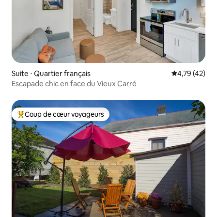
Suite ⋅ Quartier français
Évaluation mo
4,79 (42)
Escapade chic en face du Vieux Carré
Coup de cœur voyageurs
Coups de cœur voyageurs les plus appréciés