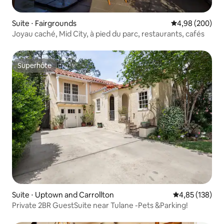
Suite ⋅ Fairgrounds
Évaluation moy
4,98 (200)
Joyau caché, Mid City, à pied du parc, restaurants, cafés
Superhôte
Superhôte
Suite ⋅ Uptown and Carrollton
Évaluation moy
4,85 (138)
Private 2BR GuestSuite near Tulane -Pets &Parking!