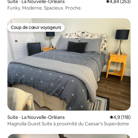
Suite ⋅ La Nouvelle-Orléans
Évaluation moy
4,84 (253)
Funky. Moderne. Spacieux. Proche.
Coup de cœur voyageurs
Coup de cœur voyageurs
Suite ⋅ La Nouvelle-Orléans
Évaluation mo
4,9 (118)
Magnolia Guest Suite à proximité du Caesar's Superdome