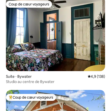
Coup de cœur voyageurs
Coup de cœur voyageurs
Suite ⋅ Bywater
Évaluation mo
4,9 (138)
Studio au centre de Bywater
Coup de cœur voyageurs
Coups de cœur voyageurs les plus appréciés