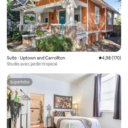
Suite ⋅ Uptown and Carrollton
Évaluation moy
4,98 (170)
Studio avec jardin tropical
Superhôte
Superhôte