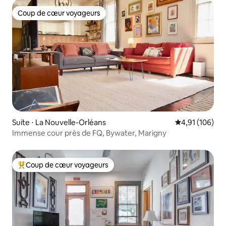
Coup de cœur voyageurs
Coup de cœur voyageurs
Suite ⋅ La Nouvelle-Orléans
Évaluation moy
4,91 (106)
Immense cour près de FQ, Bywater, Marigny
Coup de cœur voyageurs
Coups de cœur voyageurs les plus appréciés