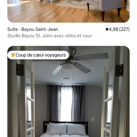
Suite ⋅ Bayou Saint-Jean
Évaluation moy
4,98 (227)
Studio Bayou St. John avec vélos et cour
Coup de cœur voyageurs
Coups de cœur voyageurs les plus appréciés