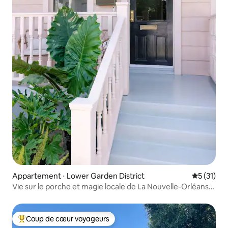
Appartement ⋅ Lower Garden District
Évaluation
5 (31)
Vie sur le porche et magie locale de La Nouvelle-Orléans.
Récemment rénové !
Coup de cœur voyageurs
Coups de cœur voyageurs les plus appréciés