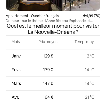
Appartement ⋅ Quartier français
Évaluation mo
4,99 (70)
Demeure sur le thème d'Anne Rice sur Esplanade et
Quel est le meilleur moment pour visiter
Bourbon St
La Nouvelle-Orléans ?
Mois
Prix moyen
Temp. moy.
Janv.
129 €
12 °C
Févr.
179 €
14 °C
Mars
147 €
18 °C
Avr.
164 €
21 °C