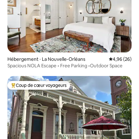
Hébergement ⋅ La Nouvelle-Orléans
Évaluation mo
4,96 (26)
Spacious NOLA Escape • Free Parking •Outdoor Space
Coup de cœur voyageurs
Coups de cœur voyageurs les plus appréciés