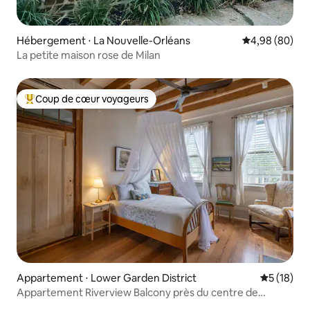
Hébergement ⋅ La Nouvelle-Orléans
Évaluation mo
4,98 (80)
La petite maison rose de Milan
Coup de cœur voyageurs
Coups de cœur voyageurs les plus appréciés
Appartement ⋅ Lower Garden District
Évaluation
5 (18)
Appartement Riverview Balcony près du centre de
conventions