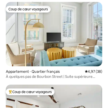
Coup de cœur voyageurs
Coup de cœur voyageurs
Appartement ⋅ Quartier français
Évaluation mo
4,97 (38)
À quelques pas de Bourbon Street | Suite supérieure
2 chambres
Coup de cœur voyageurs
Coups de cœur voyageurs les plus appréciés