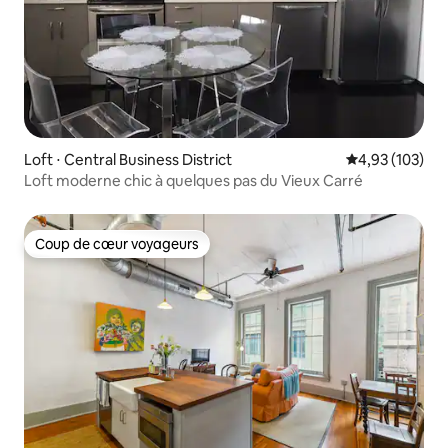
Loft ⋅ Central Business District
Évaluation moy
4,93 (103)
Loft moderne chic à quelques pas du Vieux Carré
Coup de cœur voyageurs
Coup de cœur voyageurs