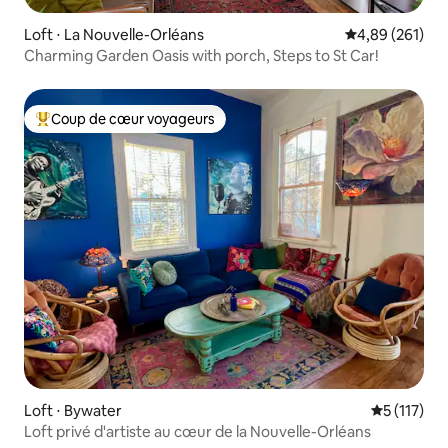
Loft ⋅ La Nouvelle-Orléans
Évaluation moy
4,89 (261)
Charming Garden Oasis with porch, Steps to St Car!
Coup de cœur voyageurs
Coups de cœur voyageurs les plus appréciés
Loft ⋅ Bywater
Évaluation 
5 (117)
Loft privé d'artiste au cœur de la Nouvelle-Orléans