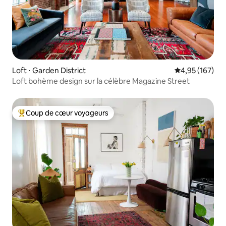
Loft ⋅ Garden District
Évaluation moy
4,95 (167)
Loft bohème design sur la célèbre Magazine Street
Coup de cœur voyageurs
Coups de cœur voyageurs les plus appréciés