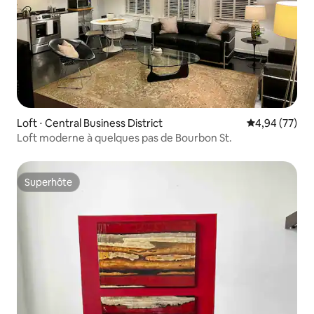
Loft ⋅ Central Business District
Évaluation mo
4,94 (77)
Loft moderne à quelques pas de Bourbon St.
Superhôte
Superhôte