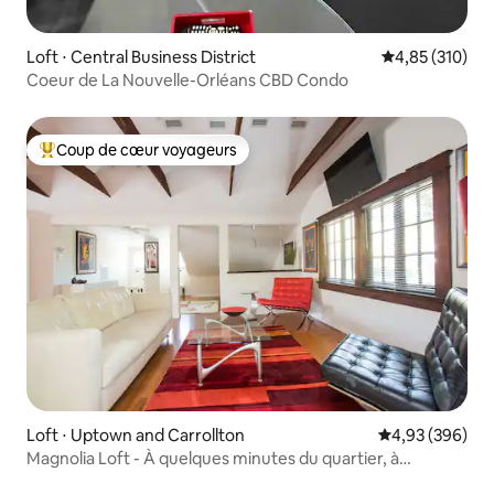
Loft ⋅ Central Business District
Évaluation moy
4,85 (310)
Coeur de La Nouvelle-Orléans CBD Condo
Coup de cœur voyageurs
Coups de cœur voyageurs les plus appréciés
Loft ⋅ Uptown and Carrollton
Évaluation moy
4,93 (396)
Magnolia Loft - À quelques minutes du quartier, à
quelques pas de Tulane