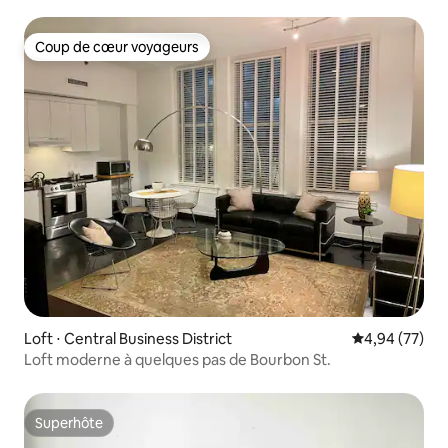
Coup de cœur voyageurs
Coup de cœur voyageurs
Loft ⋅ Central Business District
Évaluation mo
4,94 (77)
Loft moderne à quelques pas de Bourbon St.
Superhôte
Superhôte