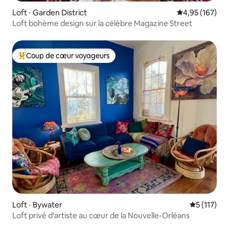
Loft ⋅ Garden District
Évaluation moy
4,95 (167)
Loft bohème design sur la célèbre Magazine Street
Coup de cœur voyageurs
Coups de cœur voyageurs les plus appréciés
Loft ⋅ Bywater
Évaluation 
5 (117)
Loft privé d'artiste au cœur de la Nouvelle-Orléans