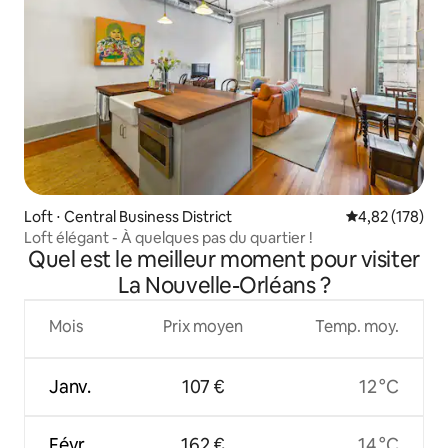
Loft ⋅ Central Business District
Évaluation moy
4,82 (178)
Loft élégant - À quelques pas du quartier !
Quel est le meilleur moment pour visiter
La Nouvelle-Orléans ?
Mois
Prix moyen
Temp. moy.
Janv.
107 €
12 °C
Févr.
162 €
14 °C