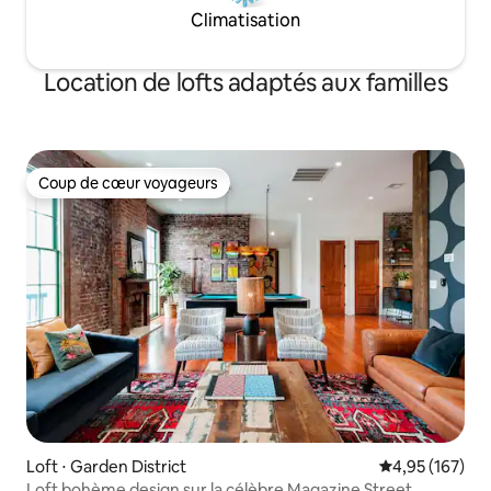
https://www.airbnb.fr/users/112910785/listings
Climatisation
Location de lofts adaptés aux familles
Coup de cœur voyageurs
Coup de cœur voyageurs
Loft ⋅ Garden District
Évaluation moy
4,95 (167)
Loft bohème design sur la célèbre Magazine Street