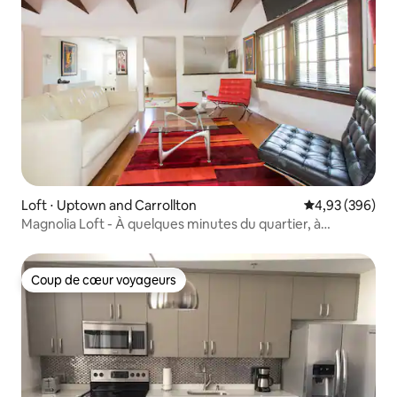
Loft ⋅ Uptown and Carrollton
Évaluation moy
4,93 (396)
Magnolia Loft - À quelques minutes du quartier, à
quelques pas de Tulane
Coup de cœur voyageurs
Coup de cœur voyageurs