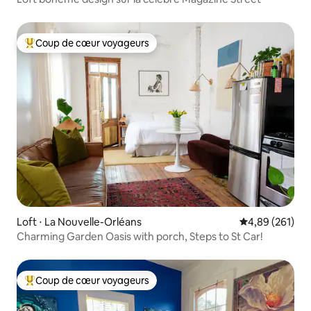
Coup de cœur voyageurs
Coups de cœur voyageurs les plus appréciés
Loft ⋅ La Nouvelle-Orléans
Évaluation moy
4,89 (261)
Charming Garden Oasis with porch, Steps to St Car!
Coup de cœur voyageurs
Coups de cœur voyageurs les plus appréciés