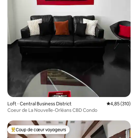
Loft ⋅ Central Business District
Évaluation moy
4,85 (310)
Coeur de La Nouvelle-Orléans CBD Condo
Coup de cœur voyageurs
Coups de cœur voyageurs les plus appréciés