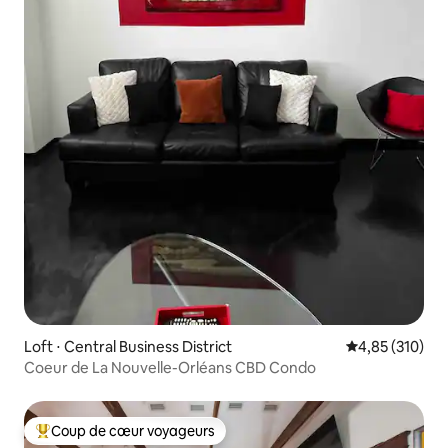
Loft ⋅ Central Business District
Évaluation moy
4,85 (310)
Coeur de La Nouvelle-Orléans CBD Condo
Coup de cœur voyageurs
Coups de cœur voyageurs les plus appréciés