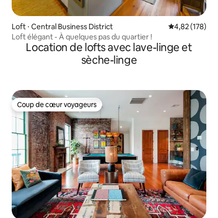
Loft ⋅ Central Business District
Évaluation moy
4,82 (178)
Loft élégant - À quelques pas du quartier !
Location de lofts avec lave-linge et
sèche-linge
Coup de cœur voyageurs
Coup de cœur voyageurs