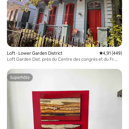
Loft ⋅ Lower Garden District
Évaluation moy
4,91 (449)
Loft Garden Dist. près du Centre des congrès et du Fr.
Qtr
Superhôte
Superhôte