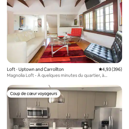
Loft ⋅ Uptown and Carrollton
Évaluation moy
4,93 (396)
Magnolia Loft - À quelques minutes du quartier, à
quelques pas de Tulane
Coup de cœur voyageurs
Coup de cœur voyageurs