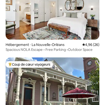
Hébergement ⋅ La Nouvelle-Orléans
Évaluation mo
4,96 (26)
Spacious NOLA Escape • Free Parking •Outdoor Space
Coup de cœur voyageurs
Coups de cœur voyageurs les plus appréciés