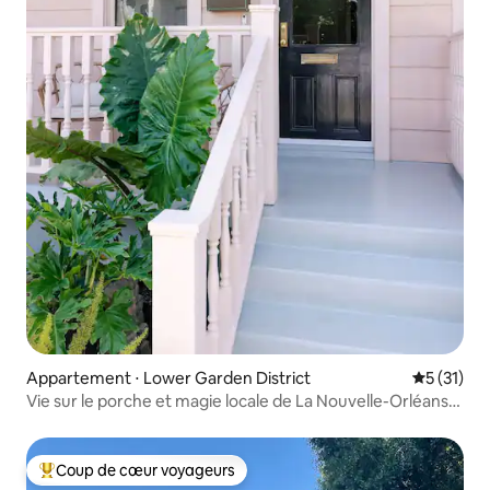
Appartement ⋅ Lower Garden District
Évaluation
5 (31)
Vie sur le porche et magie locale de La Nouvelle-Orléans.
Récemment rénové !
Coup de cœur voyageurs
Coups de cœur voyageurs les plus appréciés