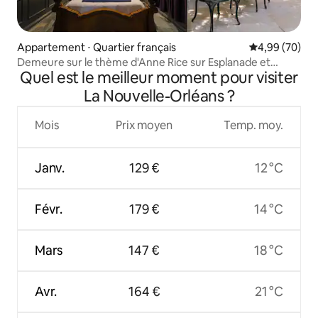
Appartement ⋅ Quartier français
Évaluation mo
4,99 (70)
Demeure sur le thème d'Anne Rice sur Esplanade et
Quel est le meilleur moment pour visiter
Bourbon St
La Nouvelle-Orléans ?
Mois
Prix moyen
Temp. moy.
Janv.
129 €
12 °C
Févr.
179 €
14 °C
Mars
147 €
18 °C
Avr.
164 €
21 °C