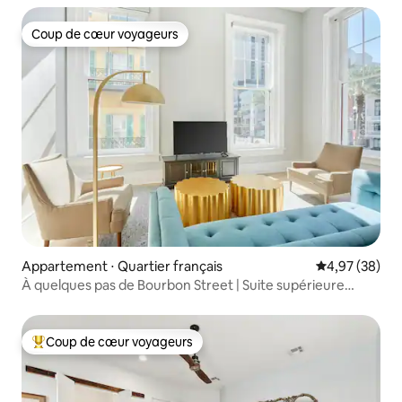
Coup de cœur voyageurs
Coup de cœur voyageurs
Appartement ⋅ Quartier français
Évaluation mo
4,97 (38)
À quelques pas de Bourbon Street | Suite supérieure
2 chambres
Coup de cœur voyageurs
Coups de cœur voyageurs les plus appréciés