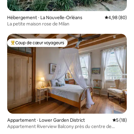
Hébergement ⋅ La Nouvelle-Orléans
Évaluation mo
4,98 (80)
La petite maison rose de Milan
Coup de cœur voyageurs
Coups de cœur voyageurs les plus appréciés
Appartement ⋅ Lower Garden District
Évaluation
5 (18)
Appartement Riverview Balcony près du centre de
conventions