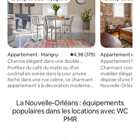
Coups de cœur voyageurs les plus appréciés
Coups de cœur vo
Appartement ⋅ Marigny
Évaluation moyenne sur la base 
4,98 (379)
Appartement en r
⋅ Lower Garden Dis
Charme élégant dans une double
Appartement histo
shotgun des années 1890 avec cour
près des musées e
Profitez du café du matin ou d'un
Charmant condo h
cocktail en soirée dans la cour privée.
mobilier élégant ma
Niché dans une rue calme, ce charmant
dispose d'une flar
appartement à la décoration moderne
Nouvelle-Orléans 
dispose de planchers de bois franc
de bois franc d'or
d'origine, d'une baignoire sur pieds et de
murs en briques à
La Nouvelle-Orléans : équipements
manteaux de cheminée. Des touches
d'œuvres d'art un
vintage et une cuisine lumineuse et
sans aucun doute 
populaires dans les locations avec WC
aérée ajoutent à la sensation
revitaliser de votr
PMR
accueillante. Idéalement situé, à
piscine ombragée e
quelques pas ou à vélo de Frenchman St
première unité, a
et du quartier français. Walkscore de 90
garage convoité, e
et Bikescore de 97. Nous n'accueillons
quartiers Garden