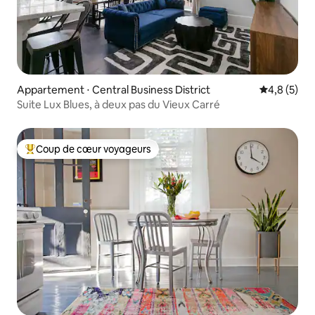
Appartement ⋅ Central Business District
Évaluation 
4,8 (5)
Suite Lux Blues, à deux pas du Vieux Carré
Coup de cœur voyageurs
Coups de cœur voyageurs les plus appréciés