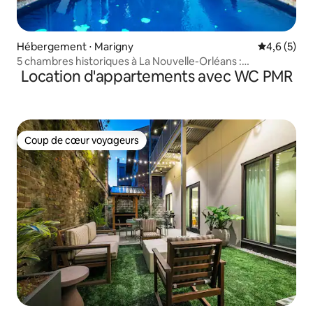
Hébergement ⋅ Marigny
Évaluation 
4,6 (5)
5 chambres historiques à La Nouvelle-Orléans :
Location d'appartements avec WC PMR
emplacement privilégié
Coup de cœur voyageurs
Coup de cœur voyageurs