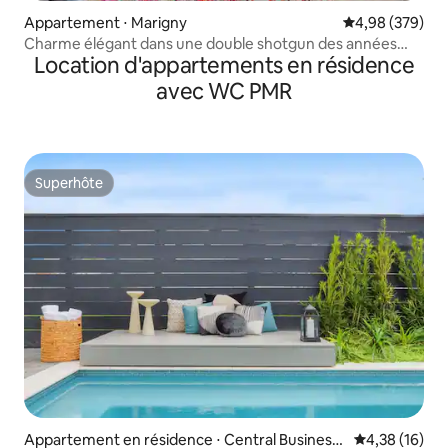
Appartement ⋅ Marigny
Évaluation moy
4,98 (379)
Charme élégant dans une double shotgun des années
Location d'appartements en résidence
1890 avec cour
avec WC PMR
Superhôte
Superhôte
Appartement en résidence ⋅ Central Business
Évaluation mo
4,38 (16)