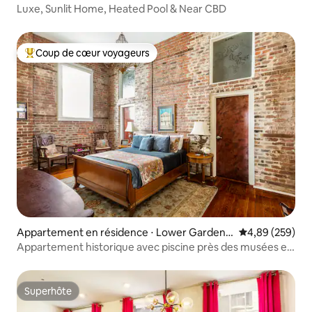
District
Luxe, Sunlit Home, Heated Pool & Near CBD
Coup de cœur voyageurs
Coups de cœur voyageurs les plus appréciés
Appartement en résidence ⋅ Lower Garden
Évaluation moy
4,89 (259)
District
Appartement historique avec piscine près des musées et
de Magazine St
Superhôte
Superhôte