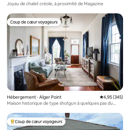
Joyau de chalet créole, à proximité de Magazine
Coup de cœur voyageurs
Coup de cœur voyageurs
Hébergement ⋅ Alger Point
Évaluation moy
4,95 (345)
Maison historique de type shotgun à quelques pas du
Vieux Carré
Coup de cœur voyageurs
Coups de cœur voyageurs les plus appréciés