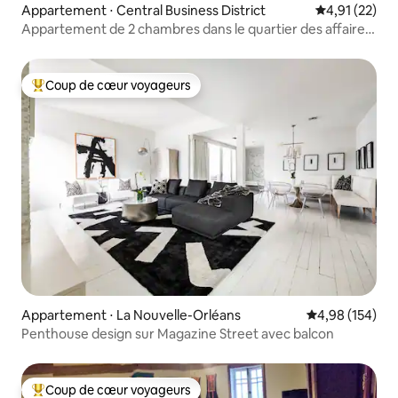
Appartement ⋅ Central Business District
Évaluation mo
4,91 (22)
Appartement de 2 chambres dans le quartier des affaires
avec grand patio | Près de FQ + S
Coup de cœur voyageurs
Coups de cœur voyageurs les plus appréciés
Appartement ⋅ La Nouvelle-Orléans
Évaluation moy
4,98 (154)
Penthouse design sur Magazine Street avec balcon
Coup de cœur voyageurs
Coups de cœur voyageurs les plus appréciés