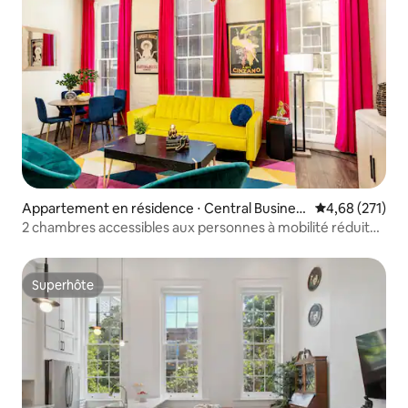
Appartement en résidence ⋅ Central Busines
Évaluation moy
4,68 (271)
s District
2 chambres accessibles aux personnes à mobilité réduite |
Cœur de la Nouvelle-Orléans accessible à pied
Superhôte
Superhôte