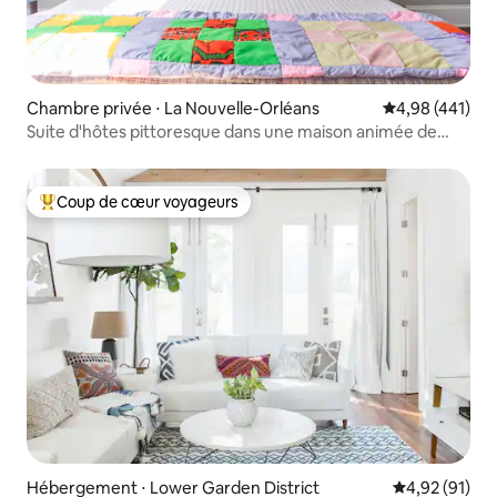
Chambre privée ⋅ La Nouvelle-Orléans
Évaluation moy
4,98 (441)
Suite d'hôtes pittoresque dans une maison animée de
Camelback
Coup de cœur voyageurs
Coups de cœur voyageurs les plus appréciés
Hébergement ⋅ Lower Garden District
Évaluation mo
4,92 (91)