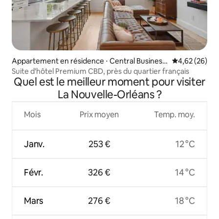
Appartement en résidence ⋅ Central Business
Évaluation mo
4,62 (26)
District
Suite d'hôtel Premium CBD, près du quartier français
Quel est le meilleur moment pour visiter
La Nouvelle-Orléans ?
Mois
Prix moyen
Temp. moy.
Janv.
253 €
12 °C
Févr.
326 €
14 °C
Mars
276 €
18 °C