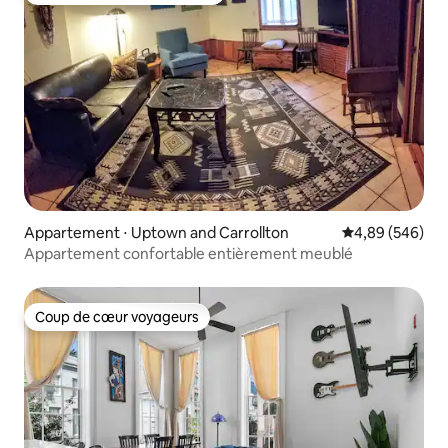
Appartement ⋅ Uptown and Carrollton
Évaluation moy
4,89 (546)
Appartement confortable entièrement meublé
Coup de cœur voyageurs
Coup de cœur voyageurs