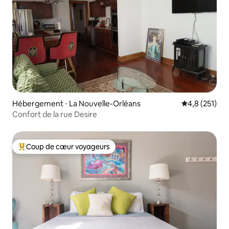
recommandations. Nous sommes là
pour vous aider, mais nous sommes
également heureux de laisser l'invité
avoir son espace.
Hébergement ⋅ La Nouvelle-Orléans
Évaluation mo
4,8 (251)
Confort de la rue Desire
Coup de cœur voyageurs
Coups de cœur voyageurs les plus appréciés