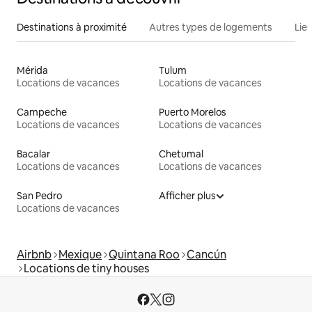
Destinations à proximité
Autres types de logements
Lie
Mérida
Tulum
Locations de vacances
Locations de vacances
Campeche
Puerto Morelos
Locations de vacances
Locations de vacances
Bacalar
Chetumal
Locations de vacances
Locations de vacances
San Pedro
Afficher plus
Locations de vacances
Airbnb
Mexique
Quintana Roo
Cancún
Locations de tiny houses