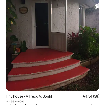
Tiny house ⋅ Alfredo V. Bonfil
Évaluation mo
4,34 (38)
la casserole