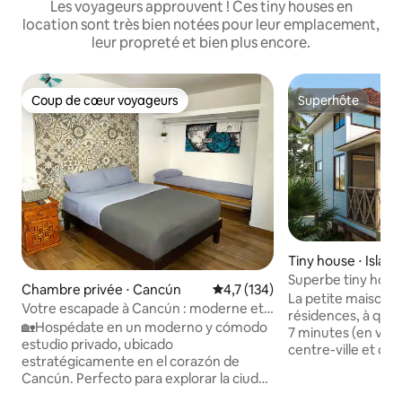
Les voyageurs approuvent ! Ces tiny houses en
location sont très bien notées pour leur emplacement,
leur propreté et bien plus encore.
Coup de cœur voyageurs
Superhôte
Coup de cœur voyageurs
Superhôte
Tiny house ⋅ Isla 
Superbe tiny hous
Chambre privée ⋅ Cancún
Évaluation moyenne sur la base
4,7 (134)
La petite maison e
Votre escapade à Cancún : moderne et
résidences, à quel
bien situé
🏡Hospédate en un moderno y cómodo
7 minutes (en voit
estudio privado, ubicado
centre-ville et de 
estratégicamente en el corazón de
monde (Playa Norte). Cette belle
Cancún. Perfecto para explorar la ciudad
est décorée dans 
y disfrutar de playas a un precio
plage et dispose d