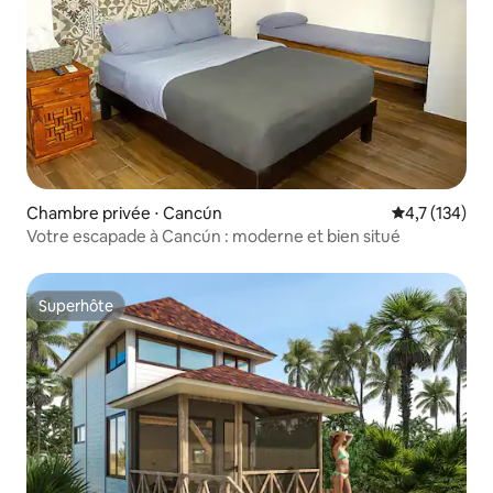
Chambre privée ⋅ Cancún
Évaluation mo
4,7 (134)
Votre escapade à Cancún : moderne et bien situé
Superhôte
Superhôte