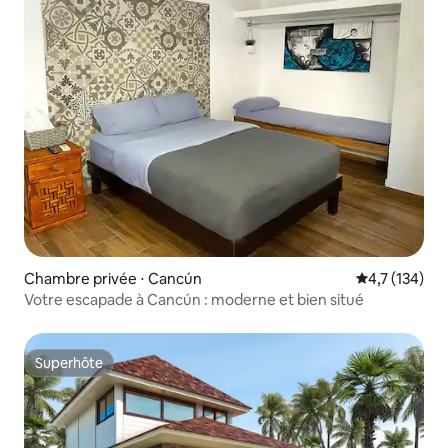
Chambre privée ⋅ Cancún
Évaluation mo
4,7 (134)
Votre escapade à Cancún : moderne et bien situé
Superhôte
Superhôte