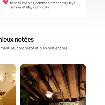
incontournables, comme Mercado 28, Playa
Delfines et Playa Langosta
mieux notées
ment, leur propreté et bien plus encore.
Chambre p
Bahía Bo
sur l'océ
Vous alle
pour séjo
mer. Voilier pour jusqu'à 16 p
pour ton 
barbecue 
mais avec