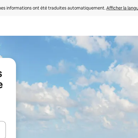
nes informations ont été traduites automatiquement. 
Afficher la lang
s
e
hes vers le haut et vers le bas pour les parcourir ou en appuyant et en fai