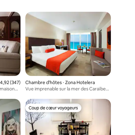
taires : 4,89 sur 5
valuation moyenne sur la base de 347 commentaires : 4,92 sur 5
4,92 (347)
Chambre d'hôtes ⋅ Zona Hotelera
 maison
Vue imprenable sur la mer des Caraïbes
iscine
tout compris
Coup de cœur voyageurs
Coup de cœur voyageurs