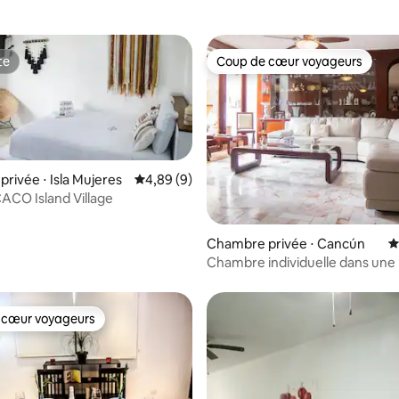
te
Coup de cœur voyageurs
te
Coup de cœur voyageurs
rivée ⋅ Isla Mujeres
Évaluation moyenne sur la base de 9 commen
4,89 (9)
CACO Island Village
e sur la base de 5 commentaires : 5 sur 5
Chambre privée ⋅ Cancún
É
Chambre individuelle dans une
mexicaine + petit déjeuner et p
 cœur voyageurs
 cœur voyageurs