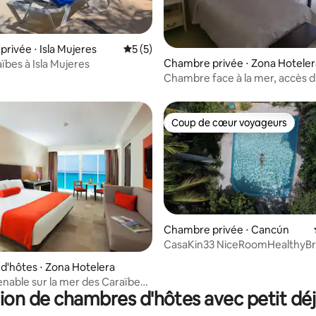
la base de 784 commentaires : 4,85 sur 5
rivée ⋅ Isla Mujeres
Évaluation moyenne sur la base de 5 co
5 (5)
Chambre privée ⋅ Zona Hoteler
ïbes à Isla Mujeres
Chambre face à la mer, accès d
Coup de cœur voyageurs
Coup de cœur voyageurs
Chambre privée ⋅ Cancún
CasaKin33 NiceRoomHealthyBr
la base de 347 commentaires : 4,92 sur 5
'hôtes ⋅ Zona Hotelera
nable sur la mer des Caraïbes
ion de chambres d'hôtes avec petit dé
ris