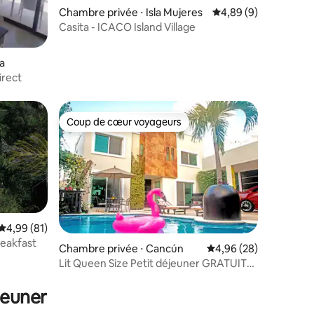
Chambre privée ⋅ Isla Mujeres
Évaluation moyenne s
4,89 (9)
Casita - ICACO Island Village
mmentaires : 5 sur 5
a
irect
Coup de cœur voyageurs
Coup de cœur voyageurs
Évaluation moyenne sur la base de 81 commentaires : 4,99 sur 5
4,99 (81)
eakfast
Chambre privée ⋅ Cancún
Évaluation moyenne su
4,96 (28)
Lit Queen Size Petit déjeuner GRATUIT
Salle de bain privée et piscine
jeuner