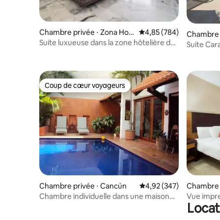
Chambre privée ⋅ Zona Hot
Évaluation moyenne sur 
4,85 (784)
Chambre p
elera
Suite luxueuse dans la zone hôtelière de
Suite Cara
Cancún
Coup de cœur voyageurs
Coup de cœur voyageurs
Chambre privée ⋅ Cancún
Évaluation moyenne sur 
4,92 (347)
Chambre d
Chambre individuelle dans une maison
Vue impre
Locat
mexicaine + petit déjeuner et piscine
tout comp