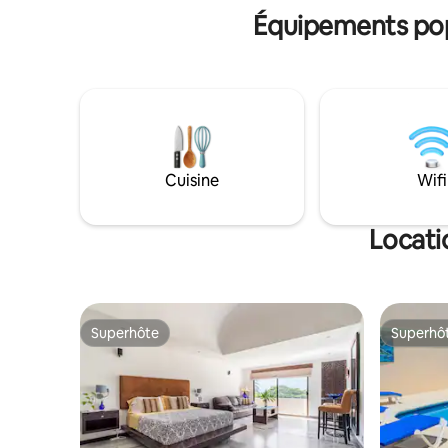
Équipements popu
Cuisine
Wifi
Locati
Superhôte
Superhô
Superhôte
Superhô