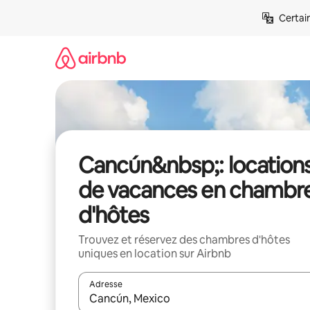
Aller
Certai
directement
au
contenu
Cancún&nbsp;: location
de vacances en chambr
d'hôtes
Trouvez et réservez des chambres d'hôtes
uniques en location sur Airbnb
Adresse
Lorsque les résultats s'affichent, utilisez les flèc