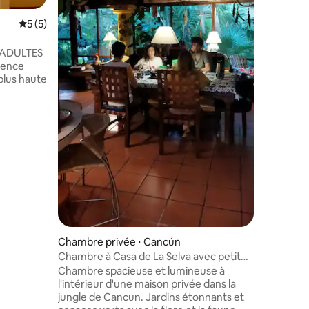
Nous pou
partagée
taires : 4,96 sur 5
Évaluation moyenne sur la base de 5 commentaires : 5 sur 5
5 (5)
avec vue 
petit dé
t ADULTES
mon enfa
ience
au public
 plus haute
Nous som
pied du c
pirante
auté
mbinée
 un hôtel
ans l'un
laxants
 Coco est
os clients
de
Chambre privée ⋅ Cancún
Chambre à Casa de La Selva avec petit
déjeuner
Chambre spacieuse et lumineuse à
l'intérieur d'une maison privée dans la
jungle de Cancun. Jardins étonnants et