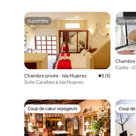
Superhôte
Superhô
Superhôte
Superhô
Chambre p
Casita - I
Chambre privée ⋅ Isla Mujeres
Évaluation moyenn
5 (5)
Suite Caraïbes à Isla Mujeres
Coup de cœur voyageurs
Coup de
Coup de cœur voyageurs
Coup de