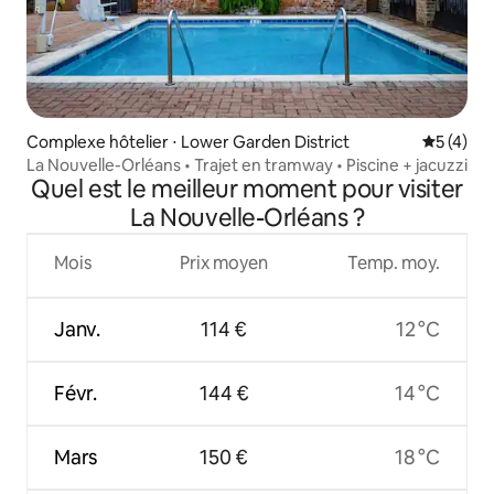
Complexe hôtelier ⋅ Lower Garden District
Évaluatio
5 (4)
La Nouvelle-Orléans • Trajet en tramway • Piscine + jacuzzi
Quel est le meilleur moment pour visiter
La Nouvelle-Orléans ?
Mois
Prix moyen
Temp. moy.
Janv.
114 €
12 °C
Févr.
144 €
14 °C
Mars
150 €
18 °C