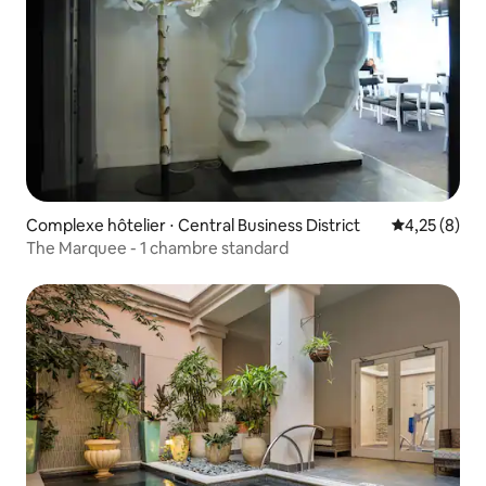
Complexe hôtelier ⋅ Central Business District
Évaluation m
4,25 (8)
The Marquee - 1 chambre standard