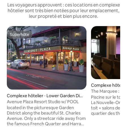
Les voyageurs approuvent : ces locations en complexe
hôtelier sont très bien notées pour leur emplacement,
leur propreté et bien plus encore.
Superhôte
Superhôte
Complexe hôtelier 
strict
The Marquee : 2 
Complexe hôtelier ⋅ Lower Garden Dist
Piscine sur le toit
rict
Avenue Plaza Resort Studio w/ POOL
La Nouvelle-Orléans Piscine chic s
located in the picturesque Garden
toit + salons demu
District along the beautiful St. Charles
quartier des théât
Avenue. Only a streetcar ride away from
Orléans — à quelq
the famous French Quarter and Harrah's
Street, du quartier