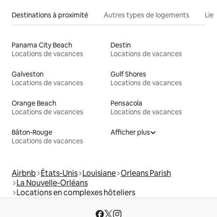
Destinations à proximité
Autres types de logements
Lie
Panama City Beach
Destin
Locations de vacances
Locations de vacances
Galveston
Gulf Shores
Locations de vacances
Locations de vacances
Orange Beach
Pensacola
Locations de vacances
Locations de vacances
Bâton-Rouge
Afficher plus
Locations de vacances
Airbnb
États-Unis
Louisiane
Orleans Parish
La Nouvelle-Orléans
Locations en complexes hôteliers