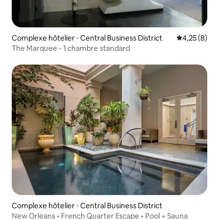
Complexe hôtelier ⋅ Central Business District
Évaluation m
4,25 (8)
The Marquee - 1 chambre standard
Complexe hôtelier ⋅ Central Business District
New Orleans • French Quarter Escape • Pool + Sauna