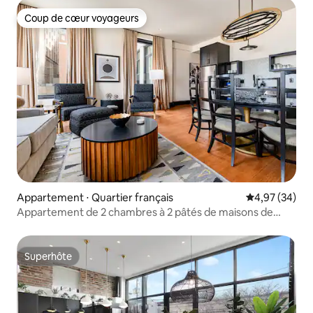
Coup de cœur voyageurs
Coup de cœur voyageurs
Appartement ⋅ Quartier français
Évaluation mo
4,97 (34)
Appartement de 2 chambres à 2 pâtés de maisons de
Bourbon | Mayfair Hotel
Superhôte
Superhôte