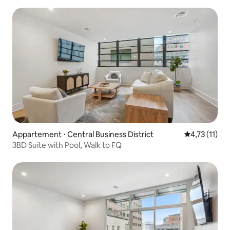
Appartement ⋅ Central Business District
Évaluation m
4,73 (11)
3BD Suite with Pool, Walk to FQ