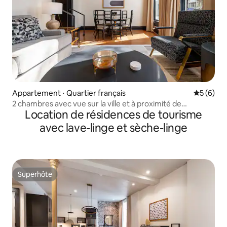
Appartement ⋅ Quartier français
Évaluatio
5 (6)
2 chambres avec vue sur la ville et à proximité de
Location de résidences de tourisme
Bourbon | Hôtel Mayfair
avec lave-linge et sèche-linge
Superhôte
Superhôte