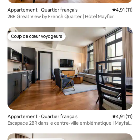
Appartement ⋅ Quartier français
Évaluation m
4,91 (11)
2BR Great View by French Quarter | Hôtel Mayfair
Coup de cœur voyageurs
Coup de cœur voyageurs
Appartement ⋅ Quartier français
Évaluation m
4,91 (11)
Escapade 2BR dans le centre-ville emblématique | Mayfair
Hotel