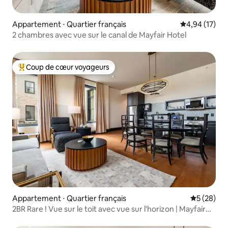
Appartement ⋅ Quartier français
Évaluation mo
4,94 (17)
2 chambres avec vue sur le canal de Mayfair Hotel
Coup de cœur voyageurs
Coups de cœur voyageurs les plus appréciés
Appartement ⋅ Quartier français
Évaluation
5 (28)
2BR Rare ! Vue sur le toit avec vue sur l'horizon | Mayfair
Hotel