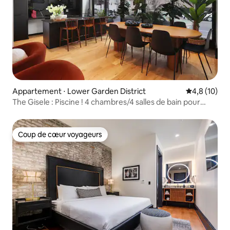
Appartement ⋅ Lower Garden District
Évaluation m
4,8 (10)
The Gisele : Piscine ! 4 chambres/4 salles de bain pour
8 personnes | Arrêt de tramway
Coup de cœur voyageurs
Coup de cœur voyageurs