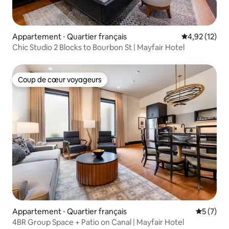
Appartement ⋅ Quartier français
Évaluation mo
4,92 (12)
Chic Studio 2 Blocks to Bourbon St | Mayfair Hotel
Coup de cœur voyageurs
Coup de cœur voyageurs
Appartement ⋅ Quartier français
Évaluatio
5 (7)
4BR Group Space + Patio on Canal | Mayfair Hotel