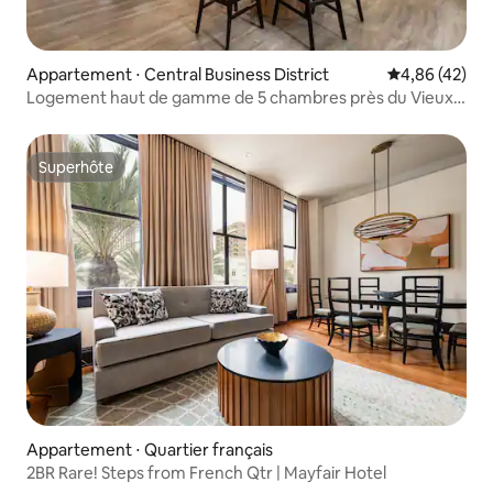
Appartement ⋅ Central Business District
Évaluation mo
4,86 (42)
Logement haut de gamme de 5 chambres près du Vieux
Carré
Superhôte
Superhôte
Appartement ⋅ Quartier français
2BR Rare! Steps from French Qtr | Mayfair Hotel