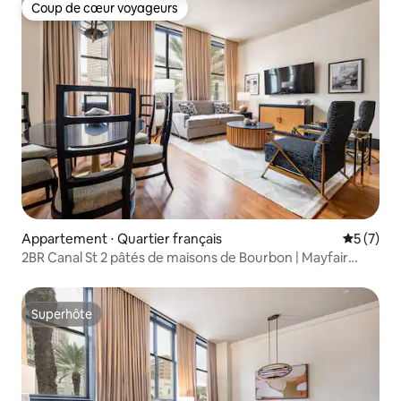
Coup de cœur voyageurs
Coup de cœur voyageurs
Appartement ⋅ Quartier français
Évaluatio
5 (7)
2BR Canal St 2 pâtés de maisons de Bourbon | Mayfair
Hotel
Superhôte
Superhôte