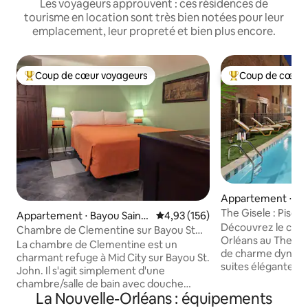
Les voyageurs approuvent : ces résidences de
tourisme en location sont très bien notées pour leur
emplacement, leur propreté et bien plus encore.
Coup de cœur voyageurs
Coup de cœur 
Coups de cœur voyageurs les plus appréciés
Coups de cœur vo
Appartement ⋅ Lo
istrict
The Gisele : Piscin
Appartement ⋅ Bayou Saint-
Évaluation moyenne sur la base 
4,93 (156)
de bain pour 8 per
Découvrez le char
Jean
Chambre de Clementine sur Bayou St
tramway
Orléans au The Gis
John
La chambre de Clementine est un
de charme dynami
charmant refuge à Mid City sur Bayou St.
suites élégantes, 
John. Il s'agit simplement d'une
historique magni
chambre/salle de bain avec douche
avec des briques 
La Nouvelle-Orléans : équipements
carrelée, lave-linge/sèche-linge et lit
finitions haut de