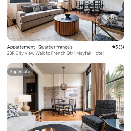
Appartement ⋅ Quartier français
Évaluatio
5 (3)
2BR City View Walk to French Qtr | Mayfair Hotel
Superhôte
Superhôte