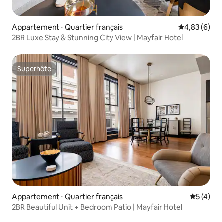
Appartement ⋅ Quartier français
Évaluation m
4,83 (6)
2BR Luxe Stay & Stunning City View | Mayfair Hotel
Superhôte
Superhôte
Appartement ⋅ Quartier français
Évaluatio
5 (4)
2BR Beautiful Unit + Bedroom Patio | Mayfair Hotel