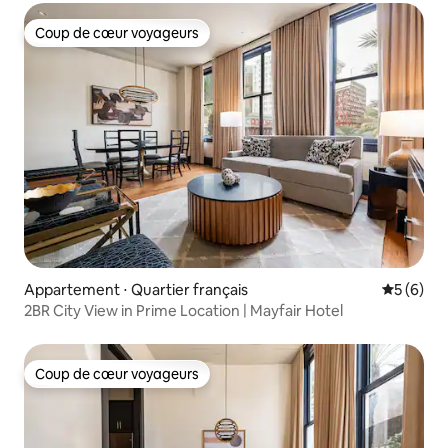
Coup de cœur voyageurs
Coup de cœur voyageurs
Appartement ⋅ Quartier français
Évaluatio
5 (6)
2BR City View in Prime Location | Mayfair Hotel
Coup de cœur voyageurs
Coup de cœur voyageurs