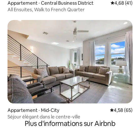
Appartement ⋅ Central Business District
Évaluation mo
4,68 (41)
All Ensuites, Walk to French Quarter
Appartement ⋅ Mid-City
Évaluation mo
4,58 (65)
Séjour élégant dans le centre-ville
Plus d'informations sur Airbnb